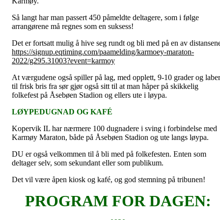
Karmøy.
Så langt har man passert 450 påmeldte deltagere, som i følge
arrangørene må regnes som en suksess!
Det er fortsatt mulig å hive seg rundt og bli med på en av distansen
https://signup.eqtiming.com/paamelding/karmoey-maraton-
2022/g295.31003?event=karmoy
At værgudene også spiller på lag, med opplett, 9-10 grader og labe
til frisk bris fra sør gjør også sitt til at man håper på skikkelig
folkefest på Åsebøen Stadion og ellers ute i løypa.
LØYPEDUGNAD OG KAFÉ
Kopervik IL har nærmere 100 dugnadere i sving i forbindelse med
Karmøy Maraton, både på Åsebøen Stadion og ute langs løypa.
DU er også velkommen til å bli med på folkefesten. Enten som
deltager selv, som sekundant eller som publikum.
Det vil være åpen kiosk og kafé, og god stemning på tribunen!
PROGRAM FOR DAGEN: