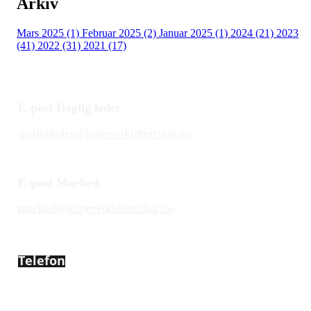
Arkiv
Mars 2025 (1)
Februar 2025 (2)
Januar 2025 (1)
2024 (21)
2023
(41)
2022 (31)
2021 (17)
E-post Daglig leder
dagligleder@kopervikidrettslag.no
E-post Marked
marked@kopervikidrettslag.no
Telefon
450 72 472