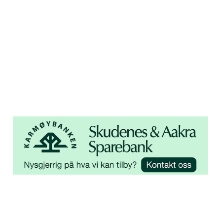
Adresse
Åsebøvegen 2b
4250 Kopervik