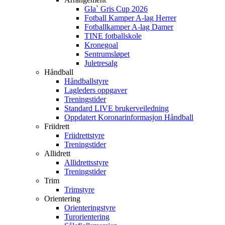
Gla` Gris Cup 2026
Fotball Kamper A-lag Herrer
Fotballkamper A-lag Damer
TINE fotballskole
Kronegoal
Sentrumsløpet
Juletresalg
Håndball
Håndballstyre
Lagleders oppgaver
Treningstider
Standard LIVE brukerveiledning
Oppdatert Koronarinformasjon Håndball
Friidrett
Friidrettstyre
Treningstider
Allidrett
Allidrettsstyre
Treningstider
Trim
Trimstyre
Orientering
Orienteringstyre
Turorientering