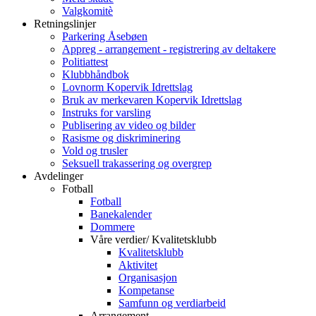
Valgkomitè
Retningslinjer
Parkering Åsebøen
Appreg - arrangement - registrering av deltakere
Politiattest
Klubbhåndbok
Lovnorm Kopervik Idrettslag
Bruk av merkevaren Kopervik Idrettslag
Instruks for varsling
Publisering av video og bilder
Rasisme og diskriminering
Vold og trusler
Seksuell trakassering og overgrep
Avdelinger
Fotball
Fotball
Banekalender
Dommere
Våre verdier/ Kvalitetsklubb
Kvalitetsklubb
Aktivitet
Organisasjon
Kompetanse
Samfunn og verdiarbeid
Arrangement