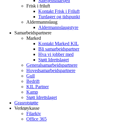
Sålefjellsmarsjen
Frisk i friluft
Kontakt Frisk i Friluft
Turdager og tidspunkt
Aldermannslaug
Aldermannslaugstyre
Samarbeidspartnere
Marked
Kontakt Marked KIL
Bli samarbeidspartner
Hva vi jobber med
Støtt Idrettslaget
Generalsamarbeidspartnere
Hovedsamarbeidspartnere
Gull
Bedrift
KIL Partner
Kamp
Støtt Idrettslaget
Grasrotstøtte
Verktøykasse
Filarkiv
Office 365