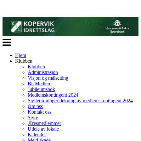
Veksle
navigasjon
Hjem
Klubben
Klubben
Administrasjon
Visjon og målsetting
Bli Medlem
Jubileumsbok
Medlemskontingent 2024
Støtteordninger dekning av medlemskontingent 2024
Om oss
Kontakt oss
Styre
Æresmedlemmer
Utleie av lokale
Kalender
Meld skade