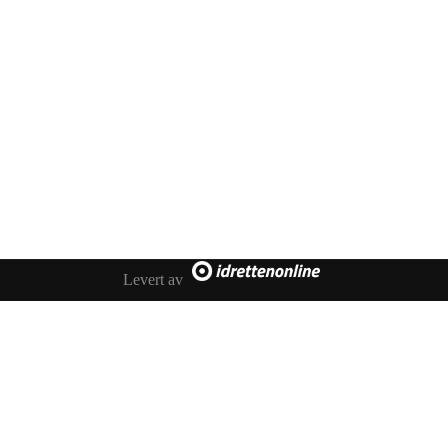
450 72 472
Adresse
Åsebøvegen 2b
4250 Kopervik
Levert av