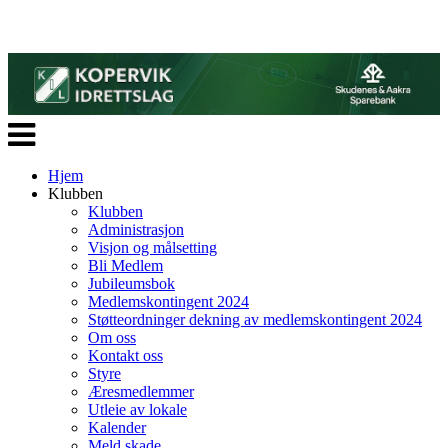
Veksle
navigasjon
Hjem
Klubben
Klubben
Administrasjon
Visjon og målsetting
Bli Medlem
Jubileumsbok
Medlemskontingent 2024
Støtteordninger dekning av medlemskontingent 2024
Om oss
Kontakt oss
Styre
Æresmedlemmer
Utleie av lokale
Kalender
Meld skade