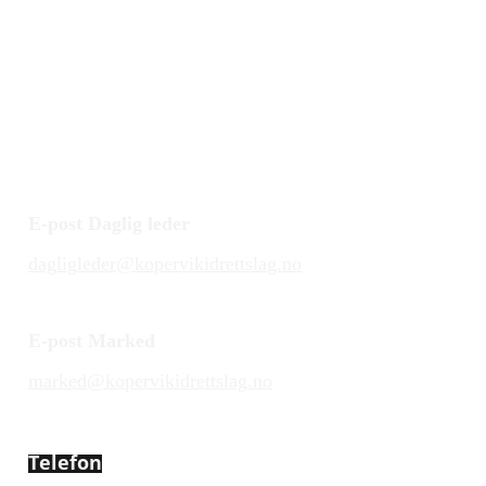
E-post Daglig leder
dagligleder@kopervikidrettslag.no
E-post Marked
marked@kopervikidrettslag.no
Telefon