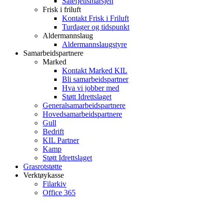
Sålefjellsmarsjen
Frisk i friluft
Kontakt Frisk i Friluft
Turdager og tidspunkt
Aldermannslaug
Aldermannslaugstyre
Samarbeidspartnere
Marked
Kontakt Marked KIL
Bli samarbeidspartner
Hva vi jobber med
Støtt Idrettslaget
Generalsamarbeidspartnere
Hovedsamarbeidspartnere
Gull
Bedrift
KIL Partner
Kamp
Støtt Idrettslaget
Grasrotstøtte
Verktøykasse
Filarkiv
Office 365