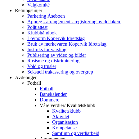
Valgkomitè
Retningslinjer
Parkering Åsebøen
Appreg - arrangement - registrering av deltakere
Politiattest
Klubbhåndbok
Lovnorm Kopervik Idrettslag
Bruk av merkevaren Kopervik Idrettslag
Instruks for varsling
Publisering av video og bilder
Rasisme og diskriminering
Vold og trusler
Seksuell trakassering og overgrep
Avdelinger
Fotball
Fotball
Banekalender
Dommere
Våre verdier/ Kvalitetsklubb
Kvalitetsklubb
Aktivitet
Organisasjon
Kompetanse
Samfunn og verdiarbeid
Arrangement