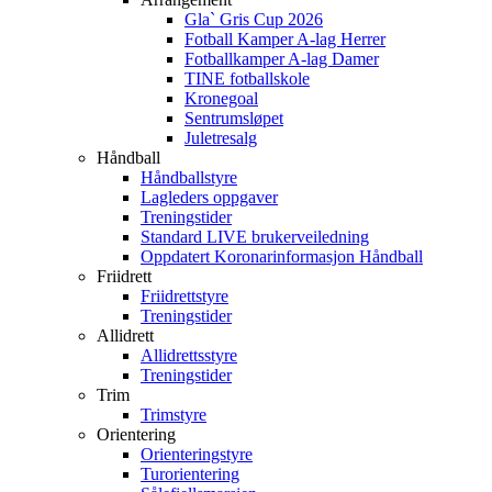
Gla` Gris Cup 2026
Fotball Kamper A-lag Herrer
Fotballkamper A-lag Damer
TINE fotballskole
Kronegoal
Sentrumsløpet
Juletresalg
Håndball
Håndballstyre
Lagleders oppgaver
Treningstider
Standard LIVE brukerveiledning
Oppdatert Koronarinformasjon Håndball
Friidrett
Friidrettstyre
Treningstider
Allidrett
Allidrettsstyre
Treningstider
Trim
Trimstyre
Orientering
Orienteringstyre
Turorientering