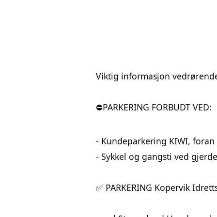
Viktig
 informasjon vedrørend
⛔️PARKERING FORBUDT VED:
- Kundeparkering KIWI, foran
- Sykkel og gangsti ved gjerd
✅ PARKERING Kopervik Idretts