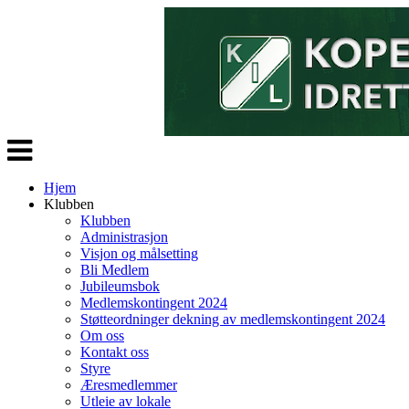
Veksle
navigasjon
Hjem
Klubben
Klubben
Administrasjon
Visjon og målsetting
Bli Medlem
Jubileumsbok
Medlemskontingent 2024
Støtteordninger dekning av medlemskontingent 2024
Om oss
Kontakt oss
Styre
Æresmedlemmer
Utleie av lokale