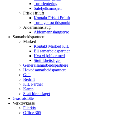
Turorientering
Sålefjellsmarsjen
Frisk i friluft
Kontakt Frisk i Friluft
Turdager og tidspunkt
Aldermannslaug
Aldermannslaugstyre
Samarbeidspartnere
Marked
Kontakt Marked KIL
Bli samarbeidspartner
Hva vi jobber med
Støtt Idrettslaget
Generalsamarbeidspartnere
Hovedsamarbeidspartnere
Gull
Bedrift
KIL Partner
Kamp
Støtt Idrettslaget
Grasrotstøtte
Verktøykasse
Filarkiv
Office 365