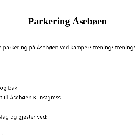
Parkering Åsebøen
e parkering på Åsebøen ved kamper/ trening/ trenin
 og bak
et til Åsebøen Kunstgress
lag og gjester ved: