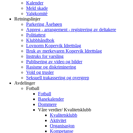
Kalender
Meld skade
Valgkomitè
Retningslinjer
Parkering Åsebøen
Appreg - arrangement - registrering av deltakere
Politiattest
Klubbhåndbok
Lovnorm Kopervik Idrettslag
Bruk av merkevaren Kopervik Idrettslag
Instruks for varsling
Publisering av video og bilder
Rasisme og diskriminering
Vold og trusler
Seksuell trakassering og overgrep
Avdelinger
Fotball
Fotball
Banekalender
Dommere
Våre verdier/ Kvalitetsklubb
Kvalitetsklubb
Aktivitet
Organisasjon
Kompetanse