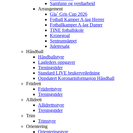
Samfunn og verdiarbeid
Arrangement
Gla` Gris Cup 2026
Fotball Kamper A-lag Herrer
Fotballkamper A-lag Damer
TINE fotballskole
Kronegoal
Sentrumsløpet
Juletresalg
Håndball
Håndballstyre
Lagleders oppgaver
Treningstider
Standard LIVE brukerveiledning
Oppdatert Koronarinformasjon Håndball
Friidrett
Friidrettstyre
Treningstider
Allidrett
Allidrettsstyre
Treningstider
Trim
Trimstyre
Orientering
Orienteringstyre