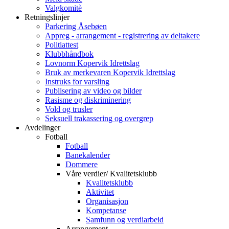
Valgkomitè
Retningslinjer
Parkering Åsebøen
Appreg - arrangement - registrering av deltakere
Politiattest
Klubbhåndbok
Lovnorm Kopervik Idrettslag
Bruk av merkevaren Kopervik Idrettslag
Instruks for varsling
Publisering av video og bilder
Rasisme og diskriminering
Vold og trusler
Seksuell trakassering og overgrep
Avdelinger
Fotball
Fotball
Banekalender
Dommere
Våre verdier/ Kvalitetsklubb
Kvalitetsklubb
Aktivitet
Organisasjon
Kompetanse
Samfunn og verdiarbeid
Arrangement