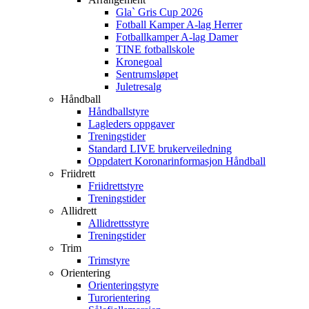
Gla` Gris Cup 2026
Fotball Kamper A-lag Herrer
Fotballkamper A-lag Damer
TINE fotballskole
Kronegoal
Sentrumsløpet
Juletresalg
Håndball
Håndballstyre
Lagleders oppgaver
Treningstider
Standard LIVE brukerveiledning
Oppdatert Koronarinformasjon Håndball
Friidrett
Friidrettstyre
Treningstider
Allidrett
Allidrettsstyre
Treningstider
Trim
Trimstyre
Orientering
Orienteringstyre
Turorientering