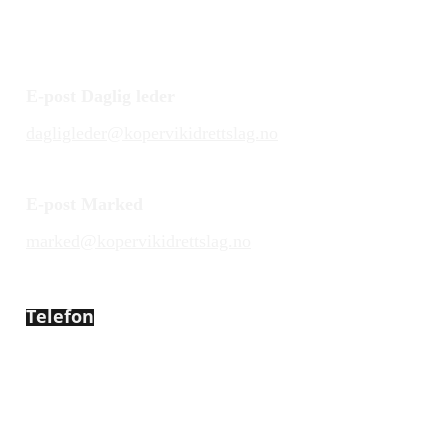
E-post Daglig leder
dagligleder@kopervikidrettslag.no
E-post Marked
marked@kopervikidrettslag.no
Telefon
450 72 472
Adresse
Åsebøvegen 2b