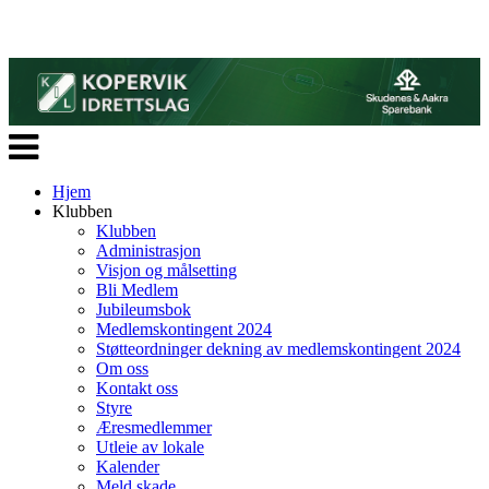
Veksle
navigasjon
Hjem
Klubben
Klubben
Administrasjon
Visjon og målsetting
Bli Medlem
Jubileumsbok
Medlemskontingent 2024
Støtteordninger dekning av medlemskontingent 2024
Om oss
Kontakt oss
Styre
Æresmedlemmer
Utleie av lokale
Kalender
Meld skade