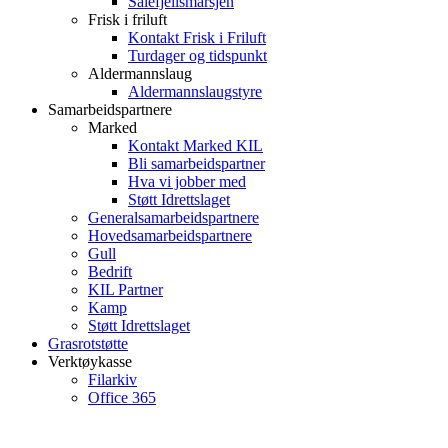
Sålefjellsmarsjen
Frisk i friluft
Kontakt Frisk i Friluft
Turdager og tidspunkt
Aldermannslaug
Aldermannslaugstyre
Samarbeidspartnere
Marked
Kontakt Marked KIL
Bli samarbeidspartner
Hva vi jobber med
Støtt Idrettslaget
Generalsamarbeidspartnere
Hovedsamarbeidspartnere
Gull
Bedrift
KIL Partner
Kamp
Støtt Idrettslaget
Grasrotstøtte
Verktøykasse
Filarkiv
Office 365