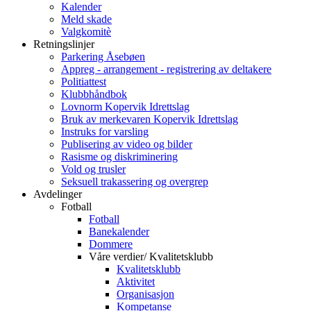
Kalender
Meld skade
Valgkomitè
Retningslinjer
Parkering Åsebøen
Appreg - arrangement - registrering av deltakere
Politiattest
Klubbhåndbok
Lovnorm Kopervik Idrettslag
Bruk av merkevaren Kopervik Idrettslag
Instruks for varsling
Publisering av video og bilder
Rasisme og diskriminering
Vold og trusler
Seksuell trakassering og overgrep
Avdelinger
Fotball
Fotball
Banekalender
Dommere
Våre verdier/ Kvalitetsklubb
Kvalitetsklubb
Aktivitet
Organisasjon
Kompetanse