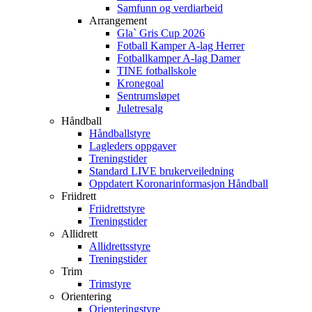
Samfunn og verdiarbeid
Arrangement
Gla` Gris Cup 2026
Fotball Kamper A-lag Herrer
Fotballkamper A-lag Damer
TINE fotballskole
Kronegoal
Sentrumsløpet
Juletresalg
Håndball
Håndballstyre
Lagleders oppgaver
Treningstider
Standard LIVE brukerveiledning
Oppdatert Koronarinformasjon Håndball
Friidrett
Friidrettstyre
Treningstider
Allidrett
Allidrettsstyre
Treningstider
Trim
Trimstyre
Orientering
Orienteringstyre