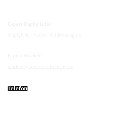
E-post Daglig leder
dagligleder@kopervikidrettslag.no
E-post Marked
marked@kopervikidrettslag.no
Telefon
450 72 472
Adresse
Åsebøvegen 2b