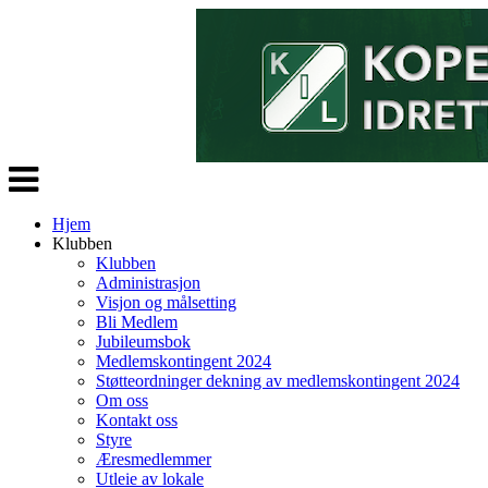
Veksle
navigasjon
Hjem
Klubben
Klubben
Administrasjon
Visjon og målsetting
Bli Medlem
Jubileumsbok
Medlemskontingent 2024
Støtteordninger dekning av medlemskontingent 2024
Om oss
Kontakt oss
Styre
Æresmedlemmer
Utleie av lokale