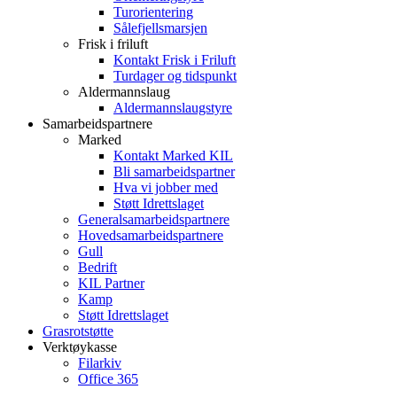
Turorientering
Sålefjellsmarsjen
Frisk i friluft
Kontakt Frisk i Friluft
Turdager og tidspunkt
Aldermannslaug
Aldermannslaugstyre
Samarbeidspartnere
Marked
Kontakt Marked KIL
Bli samarbeidspartner
Hva vi jobber med
Støtt Idrettslaget
Generalsamarbeidspartnere
Hovedsamarbeidspartnere
Gull
Bedrift
KIL Partner
Kamp
Støtt Idrettslaget
Grasrotstøtte
Verktøykasse
Filarkiv
Office 365