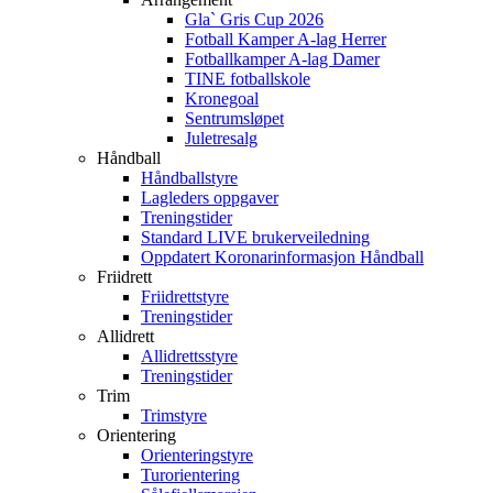
Gla` Gris Cup 2026
Fotball Kamper A-lag Herrer
Fotballkamper A-lag Damer
TINE fotballskole
Kronegoal
Sentrumsløpet
Juletresalg
Håndball
Håndballstyre
Lagleders oppgaver
Treningstider
Standard LIVE brukerveiledning
Oppdatert Koronarinformasjon Håndball
Friidrett
Friidrettstyre
Treningstider
Allidrett
Allidrettsstyre
Treningstider
Trim
Trimstyre
Orientering
Orienteringstyre
Turorientering