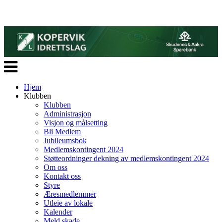
Veksle
navigasjon
Hjem
Klubben
Klubben
Administrasjon
Visjon og målsetting
Bli Medlem
Jubileumsbok
Medlemskontingent 2024
Støtteordninger dekning av medlemskontingent 2024
Om oss
Kontakt oss
Styre
Æresmedlemmer
Utleie av lokale
Kalender
Meld skade