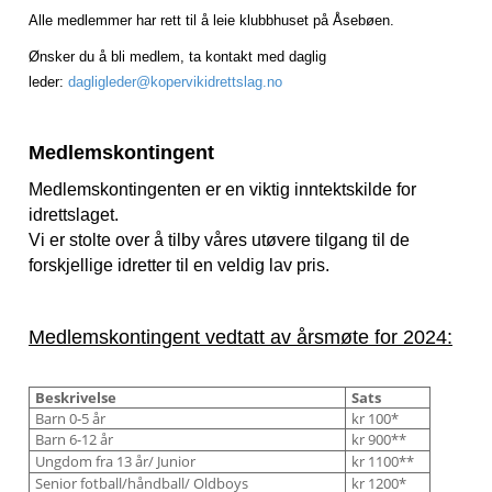
Alle medlemmer har rett til å leie klubbhuset på Åsebøen.
Ønsker du å bli medlem, ta kontakt med daglig
leder:
dagligleder@kopervikidrettslag.no
Medlemskontingent
Medlemskontingenten er en viktig inntektskilde for
idrettslaget.
Vi er stolte over å tilby våres utøvere tilgang til de
forskjellige idretter til en veldig lav pris.
Medlemskontingent vedtatt av årsmøte for 2024:
Beskrivelse
Sats
Barn 0-5 år
kr 100*
Barn 6-12 år
kr 900**
Ungdom fra 13 år/ Junior
kr 1100**
Senior fotball/håndball/ Oldboys
kr 1200*