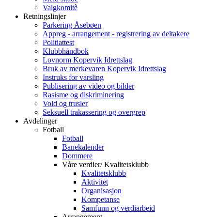
Valgkomitè
Retningslinjer
Parkering Åsebøen
Appreg - arrangement - registrering av deltakere
Politiattest
Klubbhåndbok
Lovnorm Kopervik Idrettslag
Bruk av merkevaren Kopervik Idrettslag
Instruks for varsling
Publisering av video og bilder
Rasisme og diskriminering
Vold og trusler
Seksuell trakassering og overgrep
Avdelinger
Fotball
Fotball
Banekalender
Dommere
Våre verdier/ Kvalitetsklubb
Kvalitetsklubb
Aktivitet
Organisasjon
Kompetanse
Samfunn og verdiarbeid
Arrangement