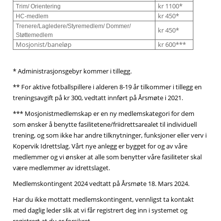
kr 1100*
Trim/ Orientering
kr 450*
HC-medlem
Trenere/Lagledere/Styremedlem/ Dommer/
kr 450*
Støttemedlem
Mosjonist/baneløp
kr 600***
* Administrasjonsgebyr kommer i tillegg.
** For aktive fotballspillere i alderen 8-19 år tilkommer i tillegg en
treningsavgift på kr 300, vedtatt innført på Årsmøte i 2021.
*** Mosjonistmedlemskap er en ny medlemskategori for dem
som ønsker å benytte fasilitetene/friidrettsarealet til individuell
trening, og som ikke har andre tilknytninger, funksjoner eller verv i
Kopervik Idrettslag. Vårt nye anlegg er bygget for og av våre
medlemmer og vi ønsker at alle som benytter våre fasiliteter skal
være medlemmer av idrettslaget.
Medlemskontingent 2024 vedtatt på Årsmøte 18. Mars 2024.
Har du ikke mottatt medlemskontingent, vennligst ta kontakt
med daglig leder slik at vi får registrert deg inn i systemet og
registrert at du er forsikret.