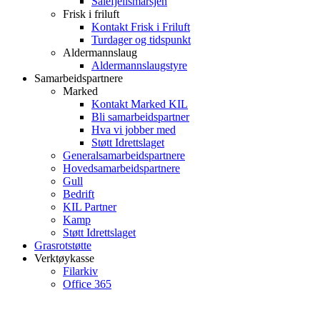
Sålefjellsmarsjen
Frisk i friluft
Kontakt Frisk i Friluft
Turdager og tidspunkt
Aldermannslaug
Aldermannslaugstyre
Samarbeidspartnere
Marked
Kontakt Marked KIL
Bli samarbeidspartner
Hva vi jobber med
Støtt Idrettslaget
Generalsamarbeidspartnere
Hovedsamarbeidspartnere
Gull
Bedrift
KIL Partner
Kamp
Støtt Idrettslaget
Grasrotstøtte
Verktøykasse
Filarkiv
Office 365