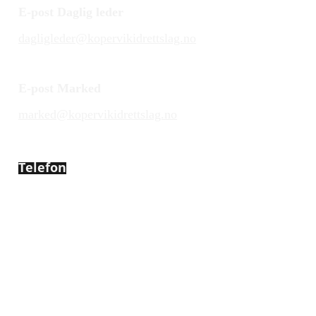
E-post Daglig leder
dagligleder@kopervikidrettslag.no
E-post Marked
marked@kopervikidrettslag.no
Telefon
450 72 472
Adresse
Åsebøvegen 2b
4250 Kopervik