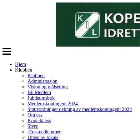
Veksle
navigasjon
Hjem
Klubben
Klubben
Administrasjon
Visjon og målsetting
Bli Medlem
Jubileumsbok
Medlemskontingent 2024
Støtteordninger dekning av medlemskontingent 2024
Om oss
Kontakt oss
Styre
Æresmedlemmer
Utleie av lokale