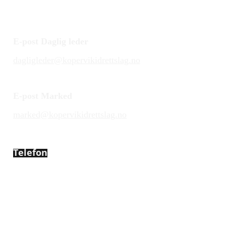
E-post Daglig leder
dagligleder@kopervikidrettslag.no
E-post Marked
marked@kopervikidrettslag.no
Telefon
450 72 472
Adresse
Åsebøvegen 2b