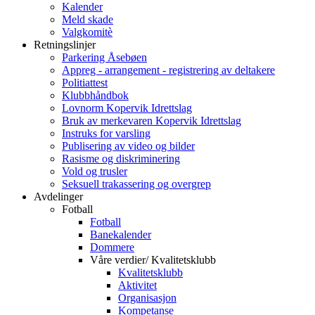
Kalender
Meld skade
Valgkomitè
Retningslinjer
Parkering Åsebøen
Appreg - arrangement - registrering av deltakere
Politiattest
Klubbhåndbok
Lovnorm Kopervik Idrettslag
Bruk av merkevaren Kopervik Idrettslag
Instruks for varsling
Publisering av video og bilder
Rasisme og diskriminering
Vold og trusler
Seksuell trakassering og overgrep
Avdelinger
Fotball
Fotball
Banekalender
Dommere
Våre verdier/ Kvalitetsklubb
Kvalitetsklubb
Aktivitet
Organisasjon
Kompetanse