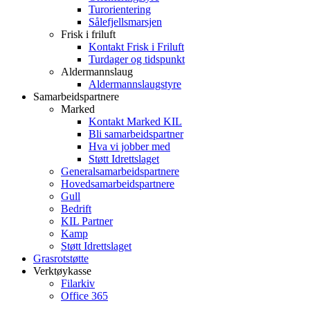
Turorientering
Sålefjellsmarsjen
Frisk i friluft
Kontakt Frisk i Friluft
Turdager og tidspunkt
Aldermannslaug
Aldermannslaugstyre
Samarbeidspartnere
Marked
Kontakt Marked KIL
Bli samarbeidspartner
Hva vi jobber med
Støtt Idrettslaget
Generalsamarbeidspartnere
Hovedsamarbeidspartnere
Gull
Bedrift
KIL Partner
Kamp
Støtt Idrettslaget
Grasrotstøtte
Verktøykasse
Filarkiv
Office 365