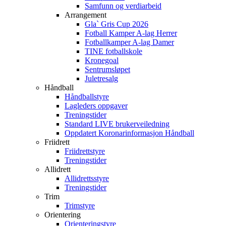
Samfunn og verdiarbeid
Arrangement
Gla` Gris Cup 2026
Fotball Kamper A-lag Herrer
Fotballkamper A-lag Damer
TINE fotballskole
Kronegoal
Sentrumsløpet
Juletresalg
Håndball
Håndballstyre
Lagleders oppgaver
Treningstider
Standard LIVE brukerveiledning
Oppdatert Koronarinformasjon Håndball
Friidrett
Friidrettstyre
Treningstider
Allidrett
Allidrettsstyre
Treningstider
Trim
Trimstyre
Orientering
Orienteringstyre