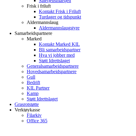
Sålefjellsmarsjen
Frisk i friluft
Kontakt Frisk i Friluft
Turdager og tidspunkt
Aldermannslaug
Aldermannslaugstyre
Samarbeidspartnere
Marked
Kontakt Marked KIL
Bli samarbeidspartner
Hva vi jobber med
Støtt Idrettslaget
Generalsamarbeidspartnere
Hovedsamarbeidspartnere
Gull
Bedrift
KIL Partner
Kamp
Støtt Idrettslaget
Grasrotstøtte
Verktøykasse
Filarkiv
Office 365