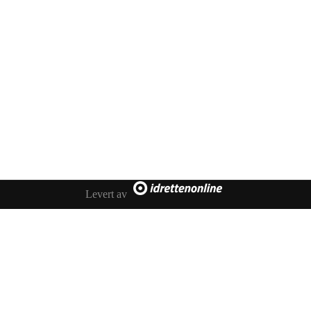
450 72 472
Adresse
Åsebøvegen 2b
4250 Kopervik
Levert av