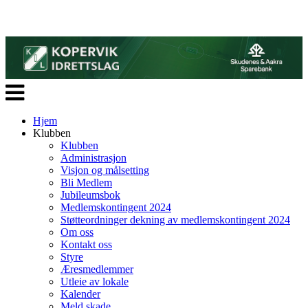
Veksle
navigasjon
Hjem
Klubben
Klubben
Administrasjon
Visjon og målsetting
Bli Medlem
Jubileumsbok
Medlemskontingent 2024
Støtteordninger dekning av medlemskontingent 2024
Om oss
Kontakt oss
Styre
Æresmedlemmer
Utleie av lokale
Kalender
Meld skade