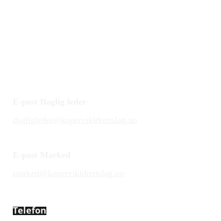
E-post Daglig leder
dagligleder@kopervikidrettslag.no
E-post Marked
marked@kopervikidrettslag.no
Telefon