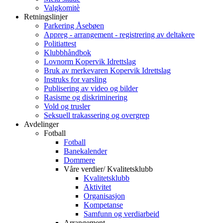
Valgkomitè
Retningslinjer
Parkering Åsebøen
Appreg - arrangement - registrering av deltakere
Politiattest
Klubbhåndbok
Lovnorm Kopervik Idrettslag
Bruk av merkevaren Kopervik Idrettslag
Instruks for varsling
Publisering av video og bilder
Rasisme og diskriminering
Vold og trusler
Seksuell trakassering og overgrep
Avdelinger
Fotball
Fotball
Banekalender
Dommere
Våre verdier/ Kvalitetsklubb
Kvalitetsklubb
Aktivitet
Organisasjon
Kompetanse
Samfunn og verdiarbeid
Arrangement