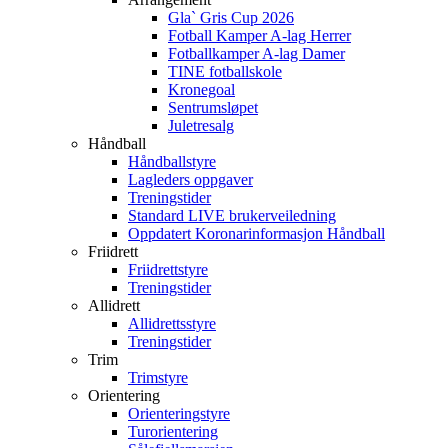
Gla` Gris Cup 2026
Fotball Kamper A-lag Herrer
Fotballkamper A-lag Damer
TINE fotballskole
Kronegoal
Sentrumsløpet
Juletresalg
Håndball
Håndballstyre
Lagleders oppgaver
Treningstider
Standard LIVE brukerveiledning
Oppdatert Koronarinformasjon Håndball
Friidrett
Friidrettstyre
Treningstider
Allidrett
Allidrettsstyre
Treningstider
Trim
Trimstyre
Orientering
Orienteringstyre
Turorientering