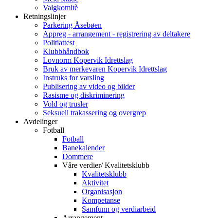
Valgkomitè
Retningslinjer
Parkering Åsebøen
Appreg - arrangement - registrering av deltakere
Politiattest
Klubbhåndbok
Lovnorm Kopervik Idrettslag
Bruk av merkevaren Kopervik Idrettslag
Instruks for varsling
Publisering av video og bilder
Rasisme og diskriminering
Vold og trusler
Seksuell trakassering og overgrep
Avdelinger
Fotball
Fotball
Banekalender
Dommere
Våre verdier/ Kvalitetsklubb
Kvalitetsklubb
Aktivitet
Organisasjon
Kompetanse
Samfunn og verdiarbeid
Arrangement