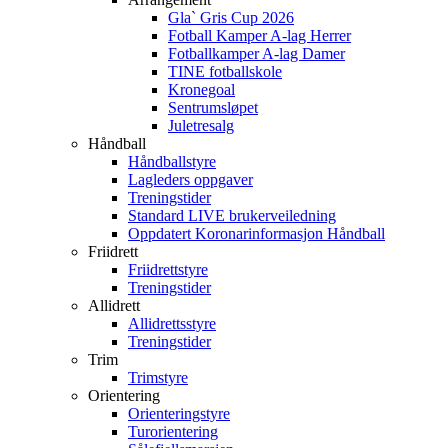
Gla` Gris Cup 2026
Fotball Kamper A-lag Herrer
Fotballkamper A-lag Damer
TINE fotballskole
Kronegoal
Sentrumsløpet
Juletresalg
Håndball
Håndballstyre
Lagleders oppgaver
Treningstider
Standard LIVE brukerveiledning
Oppdatert Koronarinformasjon Håndball
Friidrett
Friidrettstyre
Treningstider
Allidrett
Allidrettsstyre
Treningstider
Trim
Trimstyre
Orientering
Orienteringstyre
Turorientering