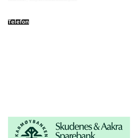
Telefon
450 72 472
Adresse
Åsebøvegen 2b
4250 Kopervik