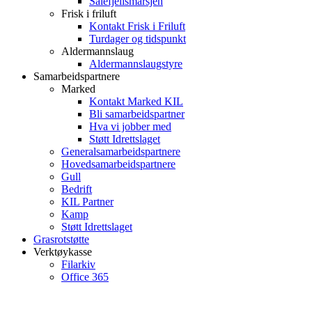
Sålefjellsmarsjen
Frisk i friluft
Kontakt Frisk i Friluft
Turdager og tidspunkt
Aldermannslaug
Aldermannslaugstyre
Samarbeidspartnere
Marked
Kontakt Marked KIL
Bli samarbeidspartner
Hva vi jobber med
Støtt Idrettslaget
Generalsamarbeidspartnere
Hovedsamarbeidspartnere
Gull
Bedrift
KIL Partner
Kamp
Støtt Idrettslaget
Grasrotstøtte
Verktøykasse
Filarkiv
Office 365