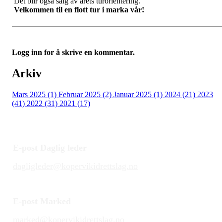
Det blir også salg av årets turorientering.
Velkommen til en flott tur i marka vår!
Logg inn for å skrive en kommentar.
Arkiv
Mars 2025 (1)
Februar 2025 (2)
Januar 2025 (1)
2024 (21)
2023
(41)
2022 (31)
2021 (17)
E-post Daglig leder
dagligleder@kopervikidrettslag.no
E-post Marked
marked@kopervikidrettslag.no