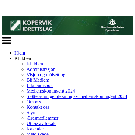
Veksle
navigasjon
Hjem
Klubben
Klubben
Administrasjon
Visjon og målsetting
Bli Medlem
Jubileumsbok
Medlemskontingent 2024
Støtteordninger dekning av medlemskontingent 2024
Om oss
Kontakt oss
Styre
Æresmedlemmer
Utleie av lokale
Kalender
Meld skade