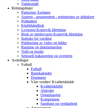
Valgkomitè
Retningslinjer
Parkering Åsebøen
Appreg - arrangement - registrering av deltakere
Politiattest
Klubbhåndbok
Lovnorm Kopervik Idrettslag
Bruk av merkevaren Kopervik Idrettslag
Instruks for varsling
Publisering av video og bilder
Rasisme og diskriminering
Vold og trusler
Seksuell trakassering og overgrep
Avdelinger
Fotball
Fotball
Banekalender
Dommere
Våre verdier/ Kvalitetsklubb
Kvalitetsklubb
Aktivitet
Organisasjon
Kompetanse
Samfunn og verdiarbeid
Arrangement