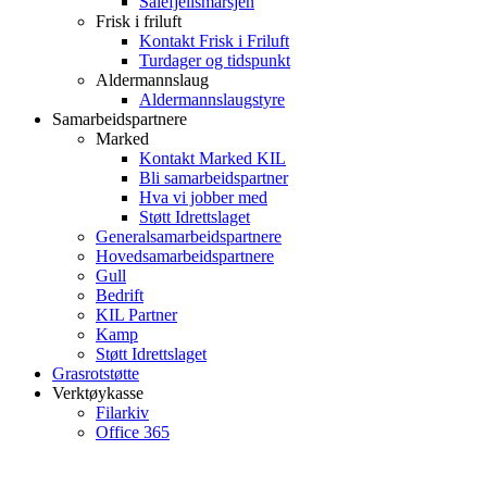
Sålefjellsmarsjen
Frisk i friluft
Kontakt Frisk i Friluft
Turdager og tidspunkt
Aldermannslaug
Aldermannslaugstyre
Samarbeidspartnere
Marked
Kontakt Marked KIL
Bli samarbeidspartner
Hva vi jobber med
Støtt Idrettslaget
Generalsamarbeidspartnere
Hovedsamarbeidspartnere
Gull
Bedrift
KIL Partner
Kamp
Støtt Idrettslaget
Grasrotstøtte
Verktøykasse
Filarkiv
Office 365