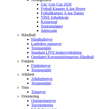
Gla` Gris Cup 2026
Fotball Kamper A-lag Herrer
Fotballkamper A-lag Damer
TINE fotballskole
Kronegoal
Sentrumsløpet
Juletresalg
Håndball
Håndballstyre
Lagleders oppgaver
Treningstider
Standard LIVE brukerveiledning
Oppdatert Koronarinformasjon Håndball
Friidrett
Friidrettstyre
Treningstider
Allidrett
Allidrettsstyre
Treningstider
Trim
Trimstyre
Orientering
Orienteringstyre
Turorientering