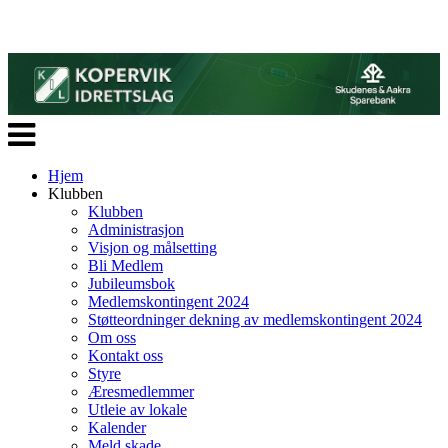
Veksle
navigasjon
Hjem
Klubben
Klubben
Administrasjon
Visjon og målsetting
Bli Medlem
Jubileumsbok
Medlemskontingent 2024
Støtteordninger dekning av medlemskontingent 2024
Om oss
Kontakt oss
Styre
Æresmedlemmer
Utleie av lokale
Kalender
Meld skade