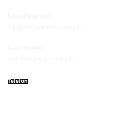
E-post Daglig leder
dagligleder@kopervikidrettslag.no
E-post Marked
marked@kopervikidrettslag.no
Telefon
450 72 472
Adresse
Åsebøvegen 2b
4250 Kopervik