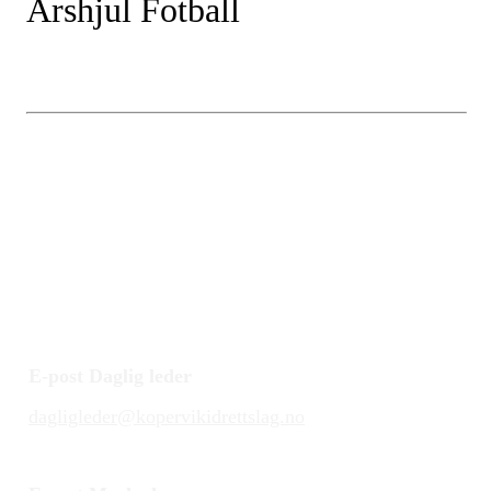
Årshjul Fotball
E-post Daglig leder
dagligleder@kopervikidrettslag.no