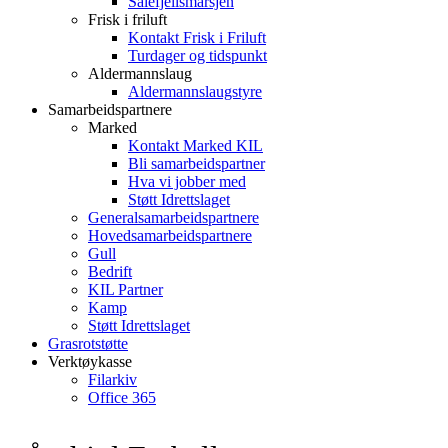
Sålefjellsmarsjen
Frisk i friluft
Kontakt Frisk i Friluft
Turdager og tidspunkt
Aldermannslaug
Aldermannslaugstyre
Samarbeidspartnere
Marked
Kontakt Marked KIL
Bli samarbeidspartner
Hva vi jobber med
Støtt Idrettslaget
Generalsamarbeidspartnere
Hovedsamarbeidspartnere
Gull
Bedrift
KIL Partner
Kamp
Støtt Idrettslaget
Grasrotstøtte
Verktøykasse
Filarkiv
Office 365