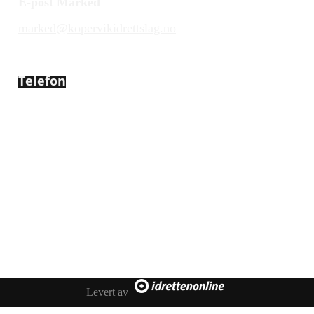
E-post Marked
marked@kopervikidrettslag.no
Telefon
450 72 472
Adresse
Åsebøvegen 2b
4250 Kopervik
Levert av