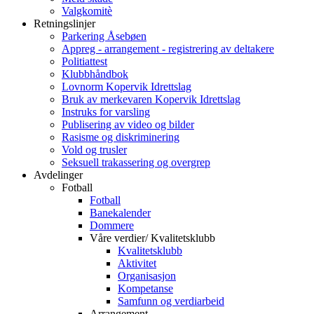
Valgkomitè
Retningslinjer
Parkering Åsebøen
Appreg - arrangement - registrering av deltakere
Politiattest
Klubbhåndbok
Lovnorm Kopervik Idrettslag
Bruk av merkevaren Kopervik Idrettslag
Instruks for varsling
Publisering av video og bilder
Rasisme og diskriminering
Vold og trusler
Seksuell trakassering og overgrep
Avdelinger
Fotball
Fotball
Banekalender
Dommere
Våre verdier/ Kvalitetsklubb
Kvalitetsklubb
Aktivitet
Organisasjon
Kompetanse
Samfunn og verdiarbeid
Arrangement