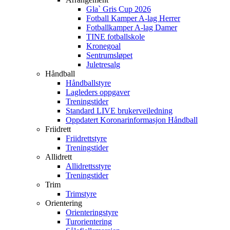
Gla` Gris Cup 2026
Fotball Kamper A-lag Herrer
Fotballkamper A-lag Damer
TINE fotballskole
Kronegoal
Sentrumsløpet
Juletresalg
Håndball
Håndballstyre
Lagleders oppgaver
Treningstider
Standard LIVE brukerveiledning
Oppdatert Koronarinformasjon Håndball
Friidrett
Friidrettstyre
Treningstider
Allidrett
Allidrettsstyre
Treningstider
Trim
Trimstyre
Orientering
Orienteringstyre
Turorientering