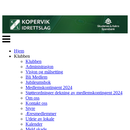
Veksle
navigasjon
Hjem
Klubben
Klubben
Administrasjon
Visjon og målsetting
Bli Medlem
Jubileumsbok
Medlemskontingent 2024
Støtteordninger dekning av medlemskontingent 2024
Om oss
Kontakt oss
Styre
Æresmedlemmer
Utleie av lokale
Kalender
Meld skade