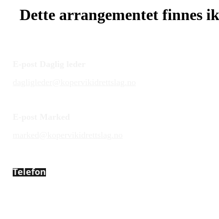
Dette arrangementet finnes ikk
E-post Daglig leder
dagligleder@kopervikidrettslag.no
E-post Marked
marked@kopervikidrettslag.no
Telefon
450 72 472
Adresse