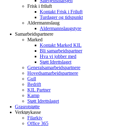
Sålefjellsmarsjen
Frisk i friluft
Kontakt Frisk i Friluft
Turdager og tidspunkt
Aldermannslaug
Aldermannslaugstyre
Samarbeidspartnere
Marked
Kontakt Marked KIL
Bli samarbeidspartner
Hva vi jobber med
Støtt Idrettslaget
Generalsamarbeidspartnere
Hovedsamarbeidspartnere
Gull
Bedrift
KIL Partner
Kamp
Støtt Idrettslaget
Grasrotstøtte
Verktøykasse
Filarkiv
Office 365