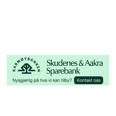
Åsebøvegen 2b
4250 Kopervik