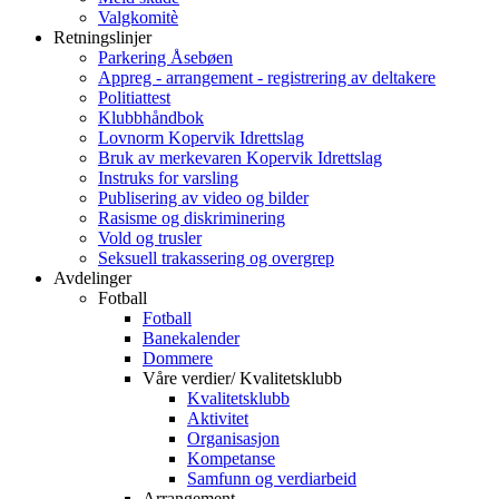
Valgkomitè
Retningslinjer
Parkering Åsebøen
Appreg - arrangement - registrering av deltakere
Politiattest
Klubbhåndbok
Lovnorm Kopervik Idrettslag
Bruk av merkevaren Kopervik Idrettslag
Instruks for varsling
Publisering av video og bilder
Rasisme og diskriminering
Vold og trusler
Seksuell trakassering og overgrep
Avdelinger
Fotball
Fotball
Banekalender
Dommere
Våre verdier/ Kvalitetsklubb
Kvalitetsklubb
Aktivitet
Organisasjon
Kompetanse
Samfunn og verdiarbeid
Arrangement