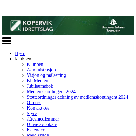
Veksle
navigasjon
Hjem
Klubben
Klubben
Administrasjon
Visjon og målsetting
Bli Medlem
Jubileumsbok
Medlemskontingent 2024
Støtteordninger dekning av medlemskontingent 2024
Om oss
Kontakt oss
Styre
Æresmedlemmer
Utleie av lokale
Kalender
Meld skade