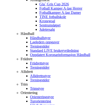
Gla` Gris Cup 2026
Fotball Kamper A-lag Herrer
Fotballkamper A-lag Damer
TINE fotballskole
Kronegoal
Sentrumsløpet
Juletresalg
Håndball
Håndballstyre
Lagleders oppgaver
Treningstider
Standard LIVE brukerveiledning
Oppdatert Koronarinformasjon Håndball
Friidrett
Friidrettstyre
Treningstider
Allidrett
Allidrettsstyre
Treningstider
Trim
Trimstyre
Orientering
Orienteringstyre
Turorientering