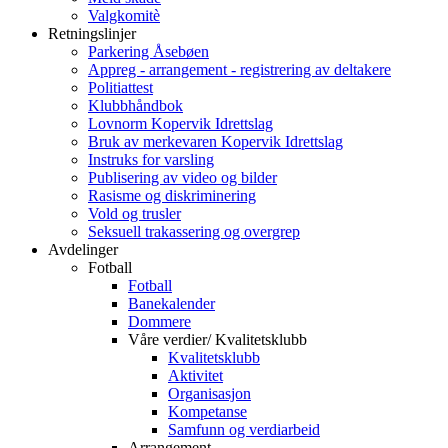
Valgkomitè
Retningslinjer
Parkering Åsebøen
Appreg - arrangement - registrering av deltakere
Politiattest
Klubbhåndbok
Lovnorm Kopervik Idrettslag
Bruk av merkevaren Kopervik Idrettslag
Instruks for varsling
Publisering av video og bilder
Rasisme og diskriminering
Vold og trusler
Seksuell trakassering og overgrep
Avdelinger
Fotball
Fotball
Banekalender
Dommere
Våre verdier/ Kvalitetsklubb
Kvalitetsklubb
Aktivitet
Organisasjon
Kompetanse
Samfunn og verdiarbeid
Arrangement