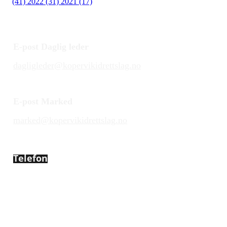
(41)
2022 (31)
2021 (17)
E-post Daglig leder
dagligleder@kopervikidrettslag.no
E-post Marked
marked@kopervikidrettslag.no
Telefon
450 72 472
Adresse
Åsebøvegen 2b