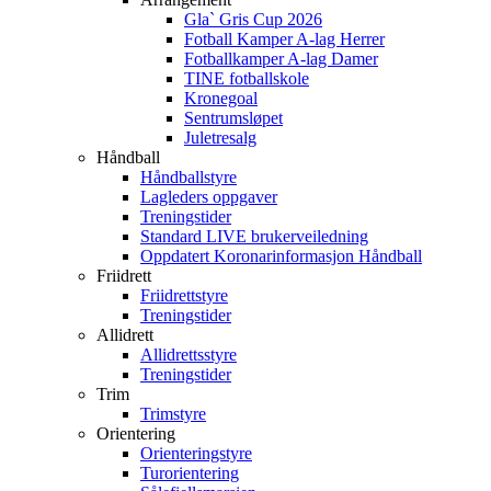
Gla` Gris Cup 2026
Fotball Kamper A-lag Herrer
Fotballkamper A-lag Damer
TINE fotballskole
Kronegoal
Sentrumsløpet
Juletresalg
Håndball
Håndballstyre
Lagleders oppgaver
Treningstider
Standard LIVE brukerveiledning
Oppdatert Koronarinformasjon Håndball
Friidrett
Friidrettstyre
Treningstider
Allidrett
Allidrettsstyre
Treningstider
Trim
Trimstyre
Orientering
Orienteringstyre
Turorientering