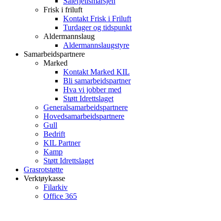
Sålefjellsmarsjen
Frisk i friluft
Kontakt Frisk i Friluft
Turdager og tidspunkt
Aldermannslaug
Aldermannslaugstyre
Samarbeidspartnere
Marked
Kontakt Marked KIL
Bli samarbeidspartner
Hva vi jobber med
Støtt Idrettslaget
Generalsamarbeidspartnere
Hovedsamarbeidspartnere
Gull
Bedrift
KIL Partner
Kamp
Støtt Idrettslaget
Grasrotstøtte
Verktøykasse
Filarkiv
Office 365