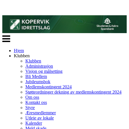
Veksle
navigasjon
Hjem
Klubben
Klubben
Administrasjon
Visjon og målsetting
Bli Medlem
Jubileumsbok
Medlemskontingent 2024
Støtteordninger dekning av medlemskontingent 2024
Om oss
Kontakt oss
Styre
Æresmedlemmer
Utleie av lokale
Kalender
Meld skade