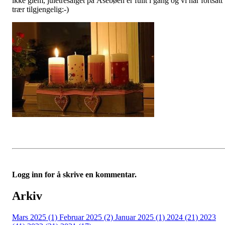
ikke glem, juletresalget på Åsebøen er fullt i gang og vi har fortsatt
trær tilgjengelig:-)
Logg inn for å skrive en kommentar.
Arkiv
Mars 2025 (1)
Februar 2025 (2)
Januar 2025 (1)
2024 (21)
2023