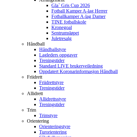
Gla` Gris Cup 2026
Fotball Kamper A-lag Herrer
Fotballkamper A-lag Damer
TINE fotballskole
Kronegoal
Sentrumsløpet
Juletresalg
Håndball
Håndballstyre
Lagleders oppgaver
Treningstider
Standard LIVE brukerveiledning
Oppdatert Koronarinformasjon Håndball
Friidrett
Friidrettstyre
Treningstider
Allidrett
Allidrettsstyre
Treningstider
Trim
Trimstyre
Orientering
Orienteringstyre
Turorientering