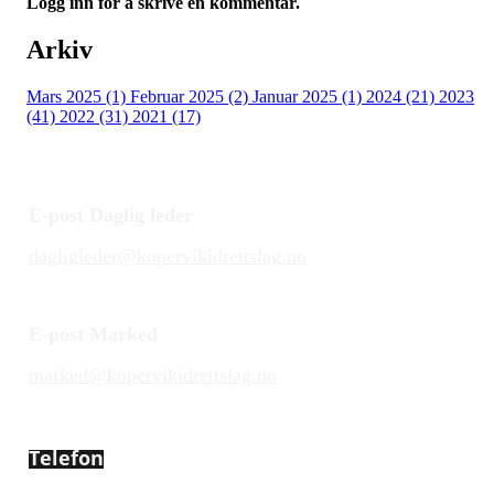
Logg inn for å skrive en kommentar.
Arkiv
Mars 2025 (1)
Februar 2025 (2)
Januar 2025 (1)
2024 (21)
2023
(41)
2022 (31)
2021 (17)
E-post Daglig leder
dagligleder@kopervikidrettslag.no
E-post Marked
marked@kopervikidrettslag.no
Telefon