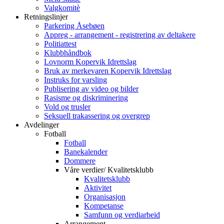
Valgkomitè
Retningslinjer
Parkering Åsebøen
Appreg - arrangement - registrering av deltakere
Politiattest
Klubbhåndbok
Lovnorm Kopervik Idrettslag
Bruk av merkevaren Kopervik Idrettslag
Instruks for varsling
Publisering av video og bilder
Rasisme og diskriminering
Vold og trusler
Seksuell trakassering og overgrep
Avdelinger
Fotball
Fotball
Banekalender
Dommere
Våre verdier/ Kvalitetsklubb
Kvalitetsklubb
Aktivitet
Organisasjon
Kompetanse
Samfunn og verdiarbeid
Arrangement