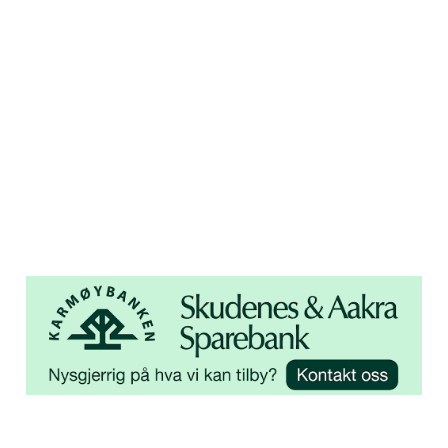
450 72 472
Adresse
Åsebøvegen 2b
4250 Kopervik