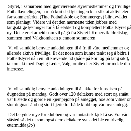
Styret, i samarbeid med gjenværende styremedlemmer og frivillige 
Fotballavdelingen, har på kort sikt løsningen klar slik at aktiviteter
før sommerferien (Tine Fotballskole og Sommergøy) blir avviklet
som planlagt. Videre vil det den nærmeste tiden jobbes med
langsiktige løsninger for å få etablert og komplettert Fotballstyret p
ny. Dette er et arbeid som vil pågå fra Styret i Kopervik Idrettslag,
sammen med Valgkomiteen gjennom sommeren.
Vi vil samtidig benytte anledningen til å fri til våre medlemmer og
allerede aktive frivillige. Er det noen som kunne tenkt seg å bidra i
Fotballstyret nå i en litt krevende tid (både på kort og på lang sikt),
ta kontakt med Daglig Leder, Valgkomite eller Styret for melde din
interesse.
Vi vil samtidig benytte anledningen til å takke for innsatsen på
dugnaden på mandag. Godt over 120 deltakere med stort og smått
var tilstede og gjorde en kjempejobb på anlegget, noe som vitner o
stor dugnadsånd og stort hjerte for både klubb og vårt nye anlegg.
Det betydde mye for klubben og var fantastisk kjekt å se. Fra vårt
ståsted så det ut som også dere deltakere syns det ble en trivelig
ettermiddag?:-)