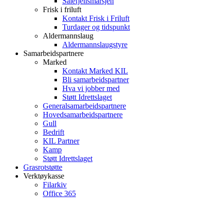
Sålefjellsmarsjen
Frisk i friluft
Kontakt Frisk i Friluft
Turdager og tidspunkt
Aldermannslaug
Aldermannslaugstyre
Samarbeidspartnere
Marked
Kontakt Marked KIL
Bli samarbeidspartner
Hva vi jobber med
Støtt Idrettslaget
Generalsamarbeidspartnere
Hovedsamarbeidspartnere
Gull
Bedrift
KIL Partner
Kamp
Støtt Idrettslaget
Grasrotstøtte
Verktøykasse
Filarkiv
Office 365