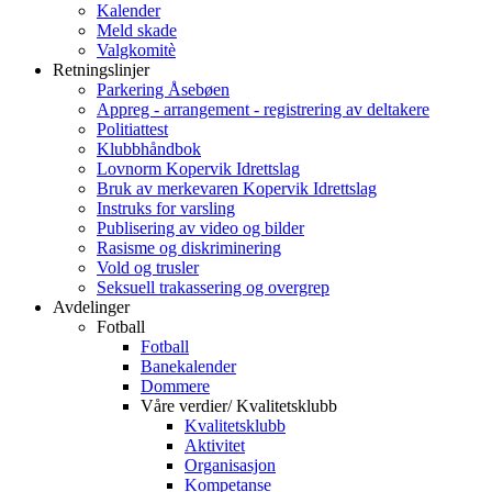
Kalender
Meld skade
Valgkomitè
Retningslinjer
Parkering Åsebøen
Appreg - arrangement - registrering av deltakere
Politiattest
Klubbhåndbok
Lovnorm Kopervik Idrettslag
Bruk av merkevaren Kopervik Idrettslag
Instruks for varsling
Publisering av video og bilder
Rasisme og diskriminering
Vold og trusler
Seksuell trakassering og overgrep
Avdelinger
Fotball
Fotball
Banekalender
Dommere
Våre verdier/ Kvalitetsklubb
Kvalitetsklubb
Aktivitet
Organisasjon
Kompetanse