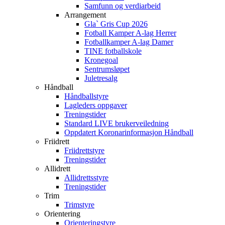
Samfunn og verdiarbeid
Arrangement
Gla` Gris Cup 2026
Fotball Kamper A-lag Herrer
Fotballkamper A-lag Damer
TINE fotballskole
Kronegoal
Sentrumsløpet
Juletresalg
Håndball
Håndballstyre
Lagleders oppgaver
Treningstider
Standard LIVE brukerveiledning
Oppdatert Koronarinformasjon Håndball
Friidrett
Friidrettstyre
Treningstider
Allidrett
Allidrettsstyre
Treningstider
Trim
Trimstyre
Orientering
Orienteringstyre