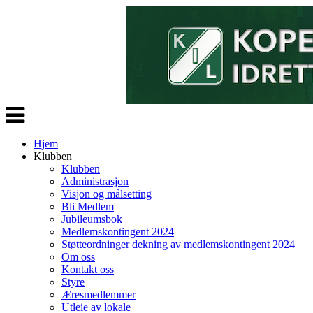
Veksle
navigasjon
Hjem
Klubben
Klubben
Administrasjon
Visjon og målsetting
Bli Medlem
Jubileumsbok
Medlemskontingent 2024
Støtteordninger dekning av medlemskontingent 2024
Om oss
Kontakt oss
Styre
Æresmedlemmer
Utleie av lokale