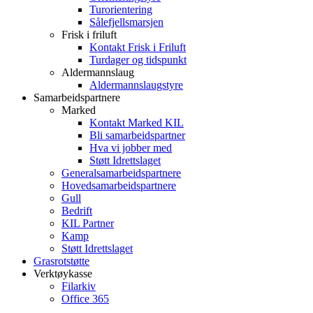
Turorientering
Sålefjellsmarsjen
Frisk i friluft
Kontakt Frisk i Friluft
Turdager og tidspunkt
Aldermannslaug
Aldermannslaugstyre
Samarbeidspartnere
Marked
Kontakt Marked KIL
Bli samarbeidspartner
Hva vi jobber med
Støtt Idrettslaget
Generalsamarbeidspartnere
Hovedsamarbeidspartnere
Gull
Bedrift
KIL Partner
Kamp
Støtt Idrettslaget
Grasrotstøtte
Verktøykasse
Filarkiv
Office 365