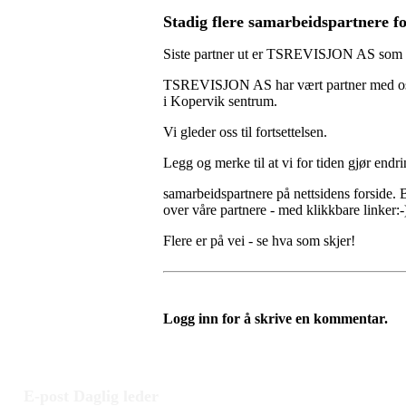
Stadig flere samarbeidspartnere fo
Siste partner ut er TSREVISJON AS som ha
TSREVISJON AS har vært partner med oss i 
i Kopervik sentrum.
Vi gleder oss til fortsettelsen.
Legg og merke til at vi for tiden gjør endr
samarbeidspartnere på nettsidens forside. B
over våre partnere - med klikkbare linker:-
Flere er på vei - se hva som skjer!
Logg inn for å skrive en kommentar.
E-post Daglig leder