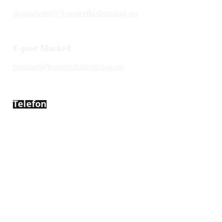
dagligleder@kopervikidrettslag.no
E-post Marked
marked@kopervikidrettslag.no
Telefon
450 72 472
Adresse
Åsebøvegen 2b
4250 Kopervik