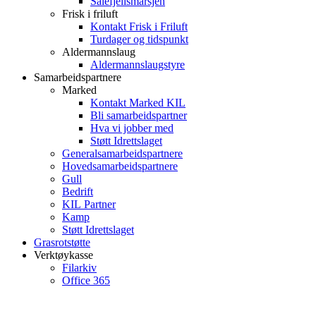
Sålefjellsmarsjen
Frisk i friluft
Kontakt Frisk i Friluft
Turdager og tidspunkt
Aldermannslaug
Aldermannslaugstyre
Samarbeidspartnere
Marked
Kontakt Marked KIL
Bli samarbeidspartner
Hva vi jobber med
Støtt Idrettslaget
Generalsamarbeidspartnere
Hovedsamarbeidspartnere
Gull
Bedrift
KIL Partner
Kamp
Støtt Idrettslaget
Grasrotstøtte
Verktøykasse
Filarkiv
Office 365