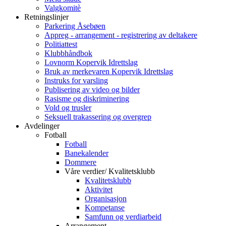
Valgkomitè
Retningslinjer
Parkering Åsebøen
Appreg - arrangement - registrering av deltakere
Politiattest
Klubbhåndbok
Lovnorm Kopervik Idrettslag
Bruk av merkevaren Kopervik Idrettslag
Instruks for varsling
Publisering av video og bilder
Rasisme og diskriminering
Vold og trusler
Seksuell trakassering og overgrep
Avdelinger
Fotball
Fotball
Banekalender
Dommere
Våre verdier/ Kvalitetsklubb
Kvalitetsklubb
Aktivitet
Organisasjon
Kompetanse
Samfunn og verdiarbeid
Arrangement