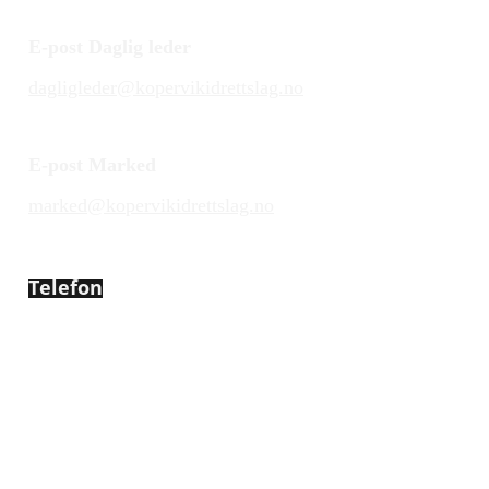
E-post Daglig leder
dagligleder@kopervikidrettslag.no
E-post Marked
marked@kopervikidrettslag.no
Telefon
450 72 472
Adresse
Åsebøvegen 2b
4250 Kopervik