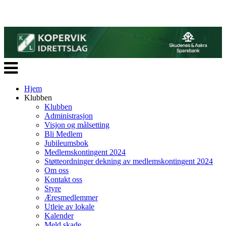
Veksle
navigasjon
Hjem
Klubben
Klubben
Administrasjon
Visjon og målsetting
Bli Medlem
Jubileumsbok
Medlemskontingent 2024
Støtteordninger dekning av medlemskontingent 2024
Om oss
Kontakt oss
Styre
Æresmedlemmer
Utleie av lokale
Kalender
Meld skade