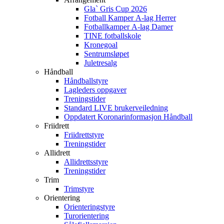
Gla` Gris Cup 2026
Fotball Kamper A-lag Herrer
Fotballkamper A-lag Damer
TINE fotballskole
Kronegoal
Sentrumsløpet
Juletresalg
Håndball
Håndballstyre
Lagleders oppgaver
Treningstider
Standard LIVE brukerveiledning
Oppdatert Koronarinformasjon Håndball
Friidrett
Friidrettstyre
Treningstider
Allidrett
Allidrettsstyre
Treningstider
Trim
Trimstyre
Orientering
Orienteringstyre
Turorientering