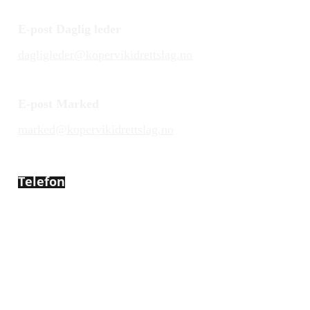
E-post Daglig leder
dagligleder@kopervikidrettslag.no
E-post Marked
marked@kopervikidrettslag.no
Telefon
450 72 472
Adresse
Åsebøvegen 2b
4250 Kopervik