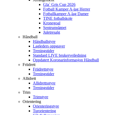
Gla` Gris Cup 2026
Fotball Kamper A-lag Herrer
Fotballkamper A-lag Damer
TINE fotballskole
Kronegoal
Sentrumsløpet
Juletresalg
Håndball
Håndballstyre
Lagleders oppgaver
Treningstider
Standard LIVE brukerveiledning
Oppdatert Koronarinformasjon Håndball
Friidrett
Friidrettstyre
Treningstider
Allidrett
Allidrettsstyre
Treningstider
Trim
Trimstyre
Orientering
Orienteringstyre
Turorientering