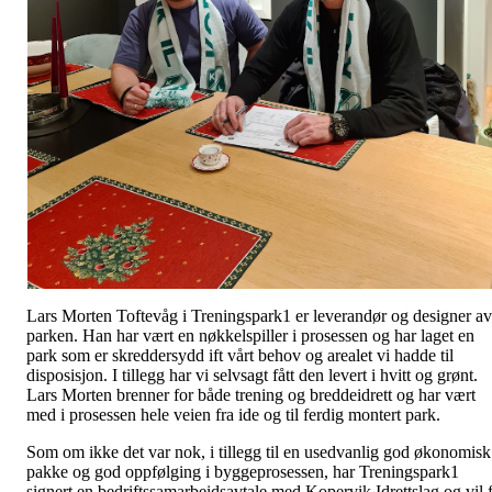
Lars Morten Toftevåg i Treningspark1 er leverandør og designer av
parken. Han har vært en nøkkelspiller i prosessen og har laget en
park som er skreddersydd ift vårt behov og arealet vi hadde til
disposisjon. I tillegg har vi selvsagt fått den levert i hvitt og grønt.
Lars Morten brenner for både trening og breddeidrett og har vært
med i prosessen hele veien fra ide og til ferdig montert park.
Som om ikke det var nok, i tillegg til en usedvanlig god økonomisk
pakke og god oppfølging i byggeprosessen, har Treningspark1
signert en bedriftssamarbeidsavtale med Kopervik Idrettslag og vil 