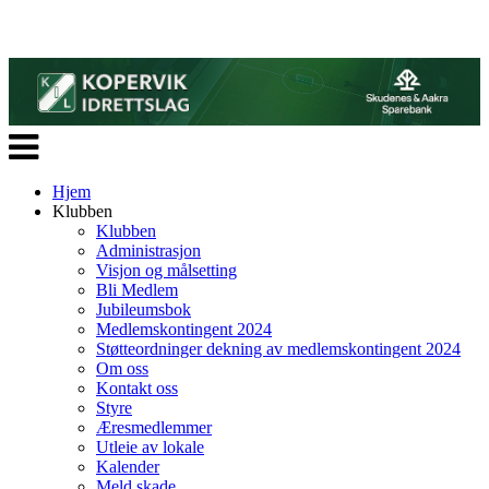
Veksle
navigasjon
Hjem
Klubben
Klubben
Administrasjon
Visjon og målsetting
Bli Medlem
Jubileumsbok
Medlemskontingent 2024
Støtteordninger dekning av medlemskontingent 2024
Om oss
Kontakt oss
Styre
Æresmedlemmer
Utleie av lokale
Kalender
Meld skade