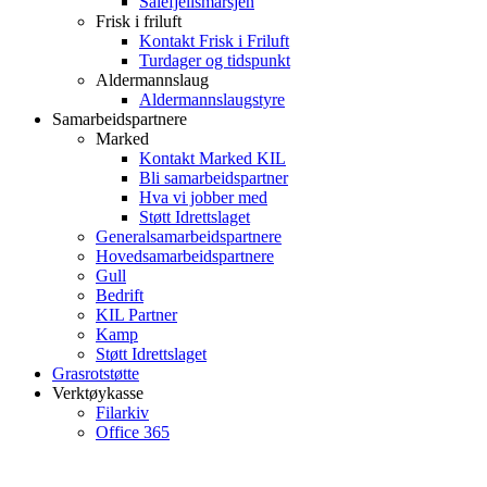
Sålefjellsmarsjen
Frisk i friluft
Kontakt Frisk i Friluft
Turdager og tidspunkt
Aldermannslaug
Aldermannslaugstyre
Samarbeidspartnere
Marked
Kontakt Marked KIL
Bli samarbeidspartner
Hva vi jobber med
Støtt Idrettslaget
Generalsamarbeidspartnere
Hovedsamarbeidspartnere
Gull
Bedrift
KIL Partner
Kamp
Støtt Idrettslaget
Grasrotstøtte
Verktøykasse
Filarkiv
Office 365