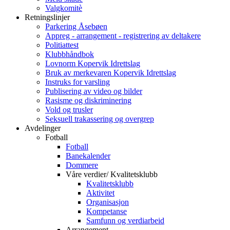
Valgkomitè
Retningslinjer
Parkering Åsebøen
Appreg - arrangement - registrering av deltakere
Politiattest
Klubbhåndbok
Lovnorm Kopervik Idrettslag
Bruk av merkevaren Kopervik Idrettslag
Instruks for varsling
Publisering av video og bilder
Rasisme og diskriminering
Vold og trusler
Seksuell trakassering og overgrep
Avdelinger
Fotball
Fotball
Banekalender
Dommere
Våre verdier/ Kvalitetsklubb
Kvalitetsklubb
Aktivitet
Organisasjon
Kompetanse
Samfunn og verdiarbeid
Arrangement