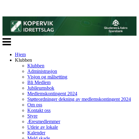
Veksle
navigasjon
Hjem
Klubben
Klubben
Administrasjon
Visjon og målsetting
Bli Medlem
Jubileumsbok
Medlemskontingent 2024
Støtteordninger dekning av medlemskontingent 2024
Om oss
Kontakt oss
Styre
Æresmedlemmer
Utleie av lokale
Kalender
Meld skade