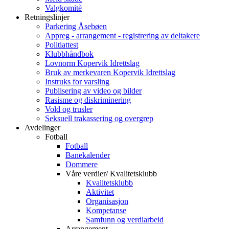
Valgkomitè
Retningslinjer
Parkering Åsebøen
Appreg - arrangement - registrering av deltakere
Politiattest
Klubbhåndbok
Lovnorm Kopervik Idrettslag
Bruk av merkevaren Kopervik Idrettslag
Instruks for varsling
Publisering av video og bilder
Rasisme og diskriminering
Vold og trusler
Seksuell trakassering og overgrep
Avdelinger
Fotball
Fotball
Banekalender
Dommere
Våre verdier/ Kvalitetsklubb
Kvalitetsklubb
Aktivitet
Organisasjon
Kompetanse
Samfunn og verdiarbeid
Arrangement