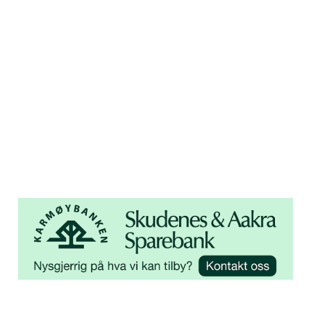
450 72 472
Adresse
Åsebøvegen 2b
4250 Kopervik