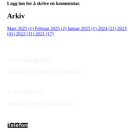
Logg inn for å skrive en kommentar.
Arkiv
Mars 2025 (1)
Februar 2025 (2)
Januar 2025 (1)
2024 (21)
2023
(41)
2022 (31)
2021 (17)
E-post Daglig leder
dagligleder@kopervikidrettslag.no
E-post Marked
marked@kopervikidrettslag.no
Telefon