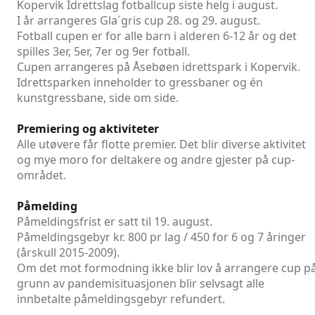
Kopervik Idrettslag fotballcup siste helg i august.
I år arrangeres Gla´gris cup 28. og 29. august.
Fotball cupen er for alle barn i alderen 6-12 år og det
spilles 3er, 5er, 7er og 9er fotball.
Cupen arrangeres på Åsebøen idrettspark i Kopervik.
Idrettsparken inneholder to gressbaner og én
kunstgressbane, side om side.
Premiering og aktiviteter
Alle utøvere får flotte premier. Det blir diverse aktivitet
og mye moro for deltakere og andre gjester på cup-
området.
Påmelding
Påmeldingsfrist er satt til 19. august.
Påmeldingsgebyr kr. 800 pr lag / 450 for 6 og 7 åringer
(årskull 2015-2009).
Om det mot formodning ikke blir lov å arrangere cup p
grunn av pandemisituasjonen blir selvsagt alle
innbetalte påmeldingsgebyr refundert.