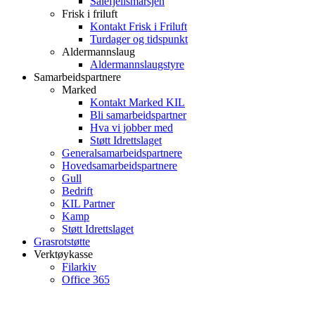
Sålefjellsmarsjen
Frisk i friluft
Kontakt Frisk i Friluft
Turdager og tidspunkt
Aldermannslaug
Aldermannslaugstyre
Samarbeidspartnere
Marked
Kontakt Marked KIL
Bli samarbeidspartner
Hva vi jobber med
Støtt Idrettslaget
Generalsamarbeidspartnere
Hovedsamarbeidspartnere
Gull
Bedrift
KIL Partner
Kamp
Støtt Idrettslaget
Grasrotstøtte
Verktøykasse
Filarkiv
Office 365