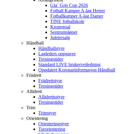
Gla` Gris Cup 2026
Fotball Kamper A-lag Herrer
Fotballkamper A-lag Damer
TINE fotballskole
Kronegoal
Sentrumsløpet
Juletresalg
Håndball
Håndballstyre
Lagleders oppgaver
Treningstider
Standard LIVE brukerveiledning
Oppdatert Koronarinformasjon Håndball
Friidrett
Friidrettstyre
Treningstider
Allidrett
Allidrettsstyre
Treningstider
Trim
Trimstyre
Orientering
Orienteringstyre
Turorientering