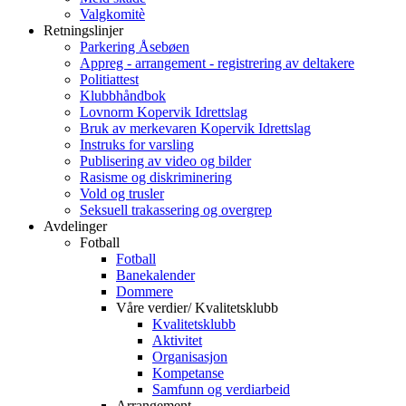
Valgkomitè
Retningslinjer
Parkering Åsebøen
Appreg - arrangement - registrering av deltakere
Politiattest
Klubbhåndbok
Lovnorm Kopervik Idrettslag
Bruk av merkevaren Kopervik Idrettslag
Instruks for varsling
Publisering av video og bilder
Rasisme og diskriminering
Vold og trusler
Seksuell trakassering og overgrep
Avdelinger
Fotball
Fotball
Banekalender
Dommere
Våre verdier/ Kvalitetsklubb
Kvalitetsklubb
Aktivitet
Organisasjon
Kompetanse
Samfunn og verdiarbeid
Arrangement