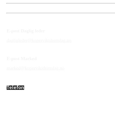
E-post Daglig leder
dagligleder@kopervikidrettslag.no
E-post Marked
marked@kopervikidrettslag.no
Telefon
450 72 472
Adresse