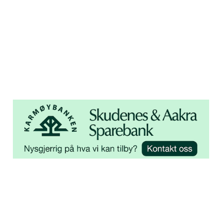
Åsebøvegen 2b
4250 Kopervik