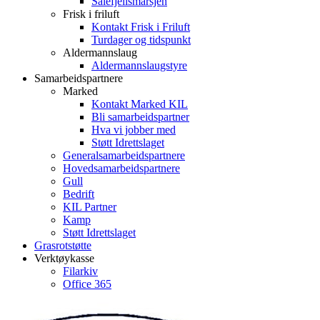
Sålefjellsmarsjen
Frisk i friluft
Kontakt Frisk i Friluft
Turdager og tidspunkt
Aldermannslaug
Aldermannslaugstyre
Samarbeidspartnere
Marked
Kontakt Marked KIL
Bli samarbeidspartner
Hva vi jobber med
Støtt Idrettslaget
Generalsamarbeidspartnere
Hovedsamarbeidspartnere
Gull
Bedrift
KIL Partner
Kamp
Støtt Idrettslaget
Grasrotstøtte
Verktøykasse
Filarkiv
Office 365