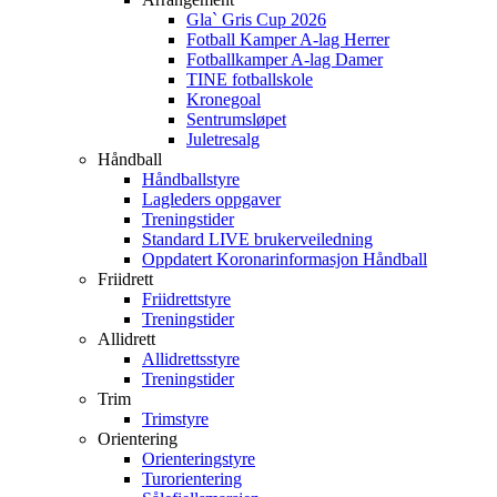
Gla` Gris Cup 2026
Fotball Kamper A-lag Herrer
Fotballkamper A-lag Damer
TINE fotballskole
Kronegoal
Sentrumsløpet
Juletresalg
Håndball
Håndballstyre
Lagleders oppgaver
Treningstider
Standard LIVE brukerveiledning
Oppdatert Koronarinformasjon Håndball
Friidrett
Friidrettstyre
Treningstider
Allidrett
Allidrettsstyre
Treningstider
Trim
Trimstyre
Orientering
Orienteringstyre
Turorientering