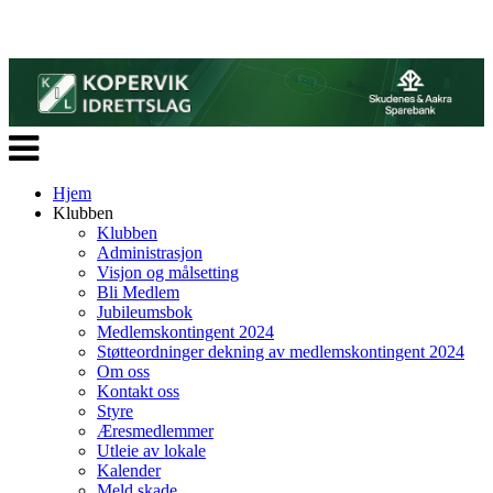
Veksle
navigasjon
Hjem
Klubben
Klubben
Administrasjon
Visjon og målsetting
Bli Medlem
Jubileumsbok
Medlemskontingent 2024
Støtteordninger dekning av medlemskontingent 2024
Om oss
Kontakt oss
Styre
Æresmedlemmer
Utleie av lokale
Kalender
Meld skade