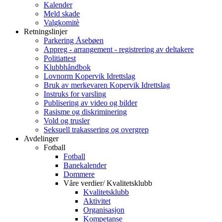
Kalender
Meld skade
Valgkomitè
Retningslinjer
Parkering Åsebøen
Appreg - arrangement - registrering av deltakere
Politiattest
Klubbhåndbok
Lovnorm Kopervik Idrettslag
Bruk av merkevaren Kopervik Idrettslag
Instruks for varsling
Publisering av video og bilder
Rasisme og diskriminering
Vold og trusler
Seksuell trakassering og overgrep
Avdelinger
Fotball
Fotball
Banekalender
Dommere
Våre verdier/ Kvalitetsklubb
Kvalitetsklubb
Aktivitet
Organisasjon
Kompetanse