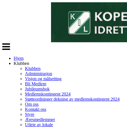
Veksle
navigasjon
Hjem
Klubben
Klubben
Administrasjon
Visjon og målsetting
Bli Medlem
Jubileumsbok
Medlemskontingent 2024
Støtteordninger dekning av medlemskontingent 2024
Om oss
Kontakt oss
Styre
Æresmedlemmer
Utleie av lokale