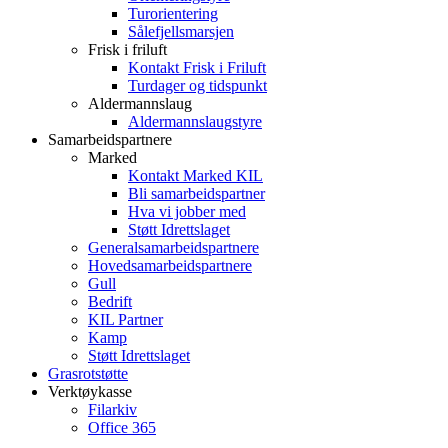
Turorientering
Sålefjellsmarsjen
Frisk i friluft
Kontakt Frisk i Friluft
Turdager og tidspunkt
Aldermannslaug
Aldermannslaugstyre
Samarbeidspartnere
Marked
Kontakt Marked KIL
Bli samarbeidspartner
Hva vi jobber med
Støtt Idrettslaget
Generalsamarbeidspartnere
Hovedsamarbeidspartnere
Gull
Bedrift
KIL Partner
Kamp
Støtt Idrettslaget
Grasrotstøtte
Verktøykasse
Filarkiv
Office 365