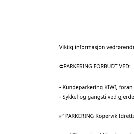
Viktig
 informasjon vedrørend
⛔️PARKERING FORBUDT VED:
- Kundeparkering KIWI, foran
- Sykkel og gangsti ved gjerd
✅ PARKERING Kopervik Idretts