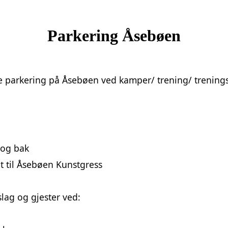
Parkering Åsebøen
e parkering på Åsebøen ved kamper/ trening/ trenin
 og bak
et til Åsebøen Kunstgress
lag og gjester ved: