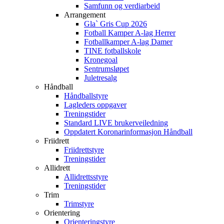
Samfunn og verdiarbeid
Arrangement
Gla` Gris Cup 2026
Fotball Kamper A-lag Herrer
Fotballkamper A-lag Damer
TINE fotballskole
Kronegoal
Sentrumsløpet
Juletresalg
Håndball
Håndballstyre
Lagleders oppgaver
Treningstider
Standard LIVE brukerveiledning
Oppdatert Koronarinformasjon Håndball
Friidrett
Friidrettstyre
Treningstider
Allidrett
Allidrettsstyre
Treningstider
Trim
Trimstyre
Orientering
Orienteringstyre