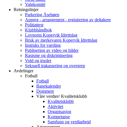
Valgkomitè
Retningslinjer
Parkering Åsebøen
Appreg - arrangement - registrering av deltakere
Politiattest
Klubbhåndbok
Lovnorm Kopervik Idrettslag
Bruk av merkevaren Kopervik Idrettslag
Instruks for varsling
Publisering av video og bilder
Rasisme og diskriminering
Vold og trusler
Seksuell trakassering og overgrep
Avdelinger
Fotball
Fotball
Banekalender
Dommere
Våre verdier/ Kvalitetsklubb
Kvalitetsklubb
Aktivitet
Organisasjon
Kompetanse
Samfunn og verdiarbeid
Arrangement