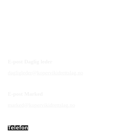
E-post Daglig leder
dagligleder@kopervikidrettslag.no
E-post Marked
marked@kopervikidrettslag.no
Telefon