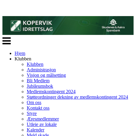
Veksle
navigasjon
Hjem
Klubben
Klubben
Administrasjon
Visjon og målsetting
Bli Medlem
Jubileumsbok
Medlemskontingent 2024
Støtteordninger dekning av medlemskontingent 2024
Om oss
Kontakt oss
Styre
Æresmedlemmer
Utleie av lokale
Kalender
Meld skade