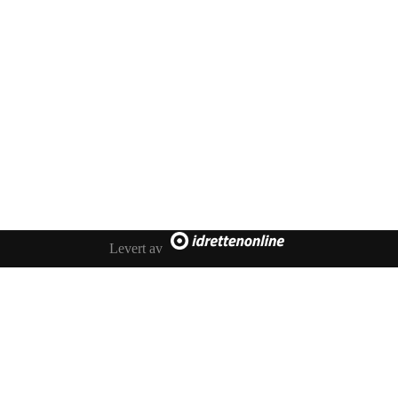
450 72 472
Adresse
Åsebøvegen 2b
4250 Kopervik
Levert av