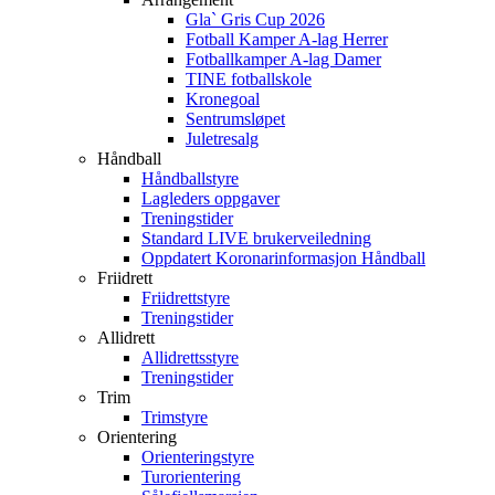
Gla` Gris Cup 2026
Fotball Kamper A-lag Herrer
Fotballkamper A-lag Damer
TINE fotballskole
Kronegoal
Sentrumsløpet
Juletresalg
Håndball
Håndballstyre
Lagleders oppgaver
Treningstider
Standard LIVE brukerveiledning
Oppdatert Koronarinformasjon Håndball
Friidrett
Friidrettstyre
Treningstider
Allidrett
Allidrettsstyre
Treningstider
Trim
Trimstyre
Orientering
Orienteringstyre
Turorientering