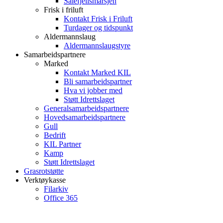
Sålefjellsmarsjen
Frisk i friluft
Kontakt Frisk i Friluft
Turdager og tidspunkt
Aldermannslaug
Aldermannslaugstyre
Samarbeidspartnere
Marked
Kontakt Marked KIL
Bli samarbeidspartner
Hva vi jobber med
Støtt Idrettslaget
Generalsamarbeidspartnere
Hovedsamarbeidspartnere
Gull
Bedrift
KIL Partner
Kamp
Støtt Idrettslaget
Grasrotstøtte
Verktøykasse
Filarkiv
Office 365