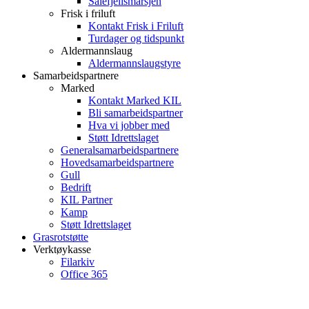
Sålefjellsmarsjen
Frisk i friluft
Kontakt Frisk i Friluft
Turdager og tidspunkt
Aldermannslaug
Aldermannslaugstyre
Samarbeidspartnere
Marked
Kontakt Marked KIL
Bli samarbeidspartner
Hva vi jobber med
Støtt Idrettslaget
Generalsamarbeidspartnere
Hovedsamarbeidspartnere
Gull
Bedrift
KIL Partner
Kamp
Støtt Idrettslaget
Grasrotstøtte
Verktøykasse
Filarkiv
Office 365