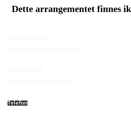
Dette arrangementet finnes ikk
E-post Daglig leder
dagligleder@kopervikidrettslag.no
E-post Marked
marked@kopervikidrettslag.no
Telefon
450 72 472
Adresse