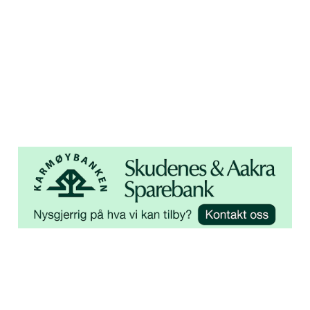
Åsebøvegen 2b
4250 Kopervik