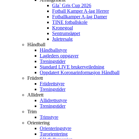
Gla` Gris Cup 2026
Fotball Kamper A-lag Herrer
Fotballkamper A-lag Damer
TINE fotballskole
Kronegoal
Sentrumsløpet
Juletresalg
Håndball
Håndballstyre
Lagleders oppgaver
Treningstider
Standard LIVE brukerveiledning
Oppdatert Koronarinformasjon Håndball
Friidrett
Friidrettstyre
Treningstider
Allidrett
Allidrettsstyre
Treningstider
Trim
Trimstyre
Orientering
Orienteringstyre
Turorientering