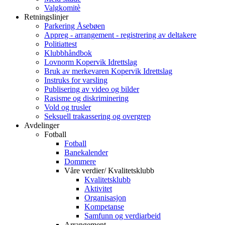
Valgkomitè
Retningslinjer
Parkering Åsebøen
Appreg - arrangement - registrering av deltakere
Politiattest
Klubbhåndbok
Lovnorm Kopervik Idrettslag
Bruk av merkevaren Kopervik Idrettslag
Instruks for varsling
Publisering av video og bilder
Rasisme og diskriminering
Vold og trusler
Seksuell trakassering og overgrep
Avdelinger
Fotball
Fotball
Banekalender
Dommere
Våre verdier/ Kvalitetsklubb
Kvalitetsklubb
Aktivitet
Organisasjon
Kompetanse
Samfunn og verdiarbeid
Arrangement