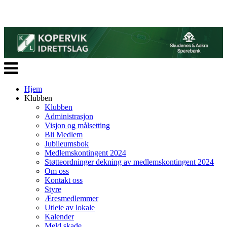
Veksle
navigasjon
Hjem
Klubben
Klubben
Administrasjon
Visjon og målsetting
Bli Medlem
Jubileumsbok
Medlemskontingent 2024
Støtteordninger dekning av medlemskontingent 2024
Om oss
Kontakt oss
Styre
Æresmedlemmer
Utleie av lokale
Kalender
Meld skade