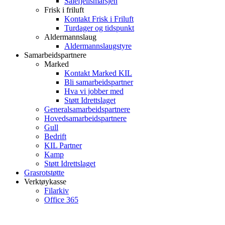
Sålefjellsmarsjen
Frisk i friluft
Kontakt Frisk i Friluft
Turdager og tidspunkt
Aldermannslaug
Aldermannslaugstyre
Samarbeidspartnere
Marked
Kontakt Marked KIL
Bli samarbeidspartner
Hva vi jobber med
Støtt Idrettslaget
Generalsamarbeidspartnere
Hovedsamarbeidspartnere
Gull
Bedrift
KIL Partner
Kamp
Støtt Idrettslaget
Grasrotstøtte
Verktøykasse
Filarkiv
Office 365