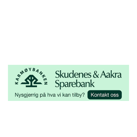
Åsebøvegen 2b
4250 Kopervik