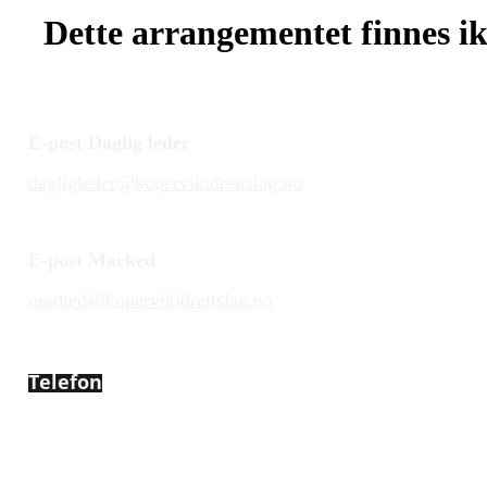
Dette arrangementet finnes ikk
E-post Daglig leder
dagligleder@kopervikidrettslag.no
E-post Marked
marked@kopervikidrettslag.no
Telefon
450 72 472
Adresse