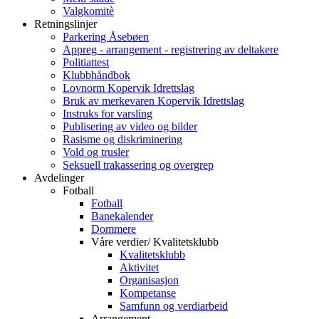
Valgkomitè
Retningslinjer
Parkering Åsebøen
Appreg - arrangement - registrering av deltakere
Politiattest
Klubbhåndbok
Lovnorm Kopervik Idrettslag
Bruk av merkevaren Kopervik Idrettslag
Instruks for varsling
Publisering av video og bilder
Rasisme og diskriminering
Vold og trusler
Seksuell trakassering og overgrep
Avdelinger
Fotball
Fotball
Banekalender
Dommere
Våre verdier/ Kvalitetsklubb
Kvalitetsklubb
Aktivitet
Organisasjon
Kompetanse
Samfunn og verdiarbeid
Arrangement