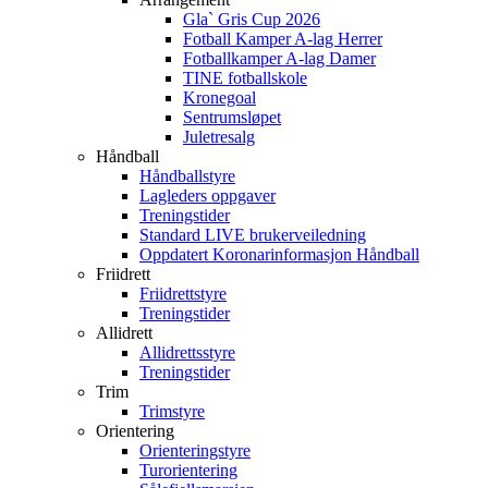
Gla` Gris Cup 2026
Fotball Kamper A-lag Herrer
Fotballkamper A-lag Damer
TINE fotballskole
Kronegoal
Sentrumsløpet
Juletresalg
Håndball
Håndballstyre
Lagleders oppgaver
Treningstider
Standard LIVE brukerveiledning
Oppdatert Koronarinformasjon Håndball
Friidrett
Friidrettstyre
Treningstider
Allidrett
Allidrettsstyre
Treningstider
Trim
Trimstyre
Orientering
Orienteringstyre
Turorientering