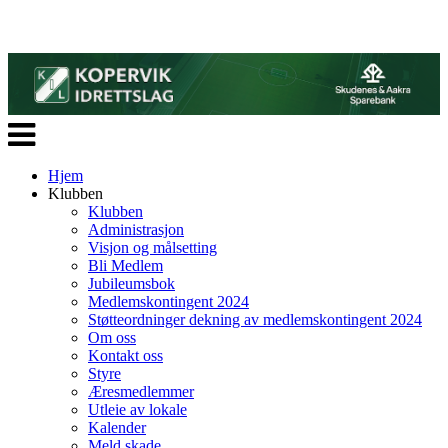
Veksle
navigasjon
Hjem
Klubben
Klubben
Administrasjon
Visjon og målsetting
Bli Medlem
Jubileumsbok
Medlemskontingent 2024
Støtteordninger dekning av medlemskontingent 2024
Om oss
Kontakt oss
Styre
Æresmedlemmer
Utleie av lokale
Kalender
Meld skade