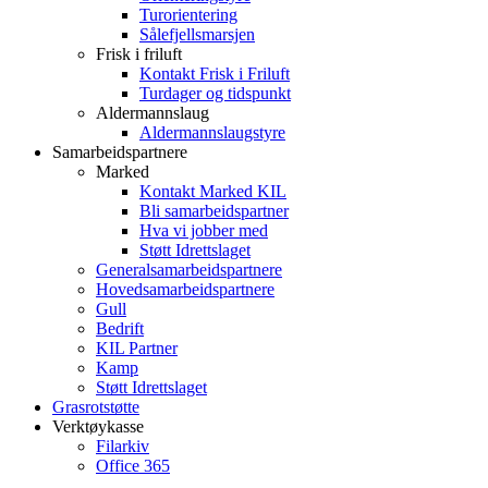
Turorientering
Sålefjellsmarsjen
Frisk i friluft
Kontakt Frisk i Friluft
Turdager og tidspunkt
Aldermannslaug
Aldermannslaugstyre
Samarbeidspartnere
Marked
Kontakt Marked KIL
Bli samarbeidspartner
Hva vi jobber med
Støtt Idrettslaget
Generalsamarbeidspartnere
Hovedsamarbeidspartnere
Gull
Bedrift
KIL Partner
Kamp
Støtt Idrettslaget
Grasrotstøtte
Verktøykasse
Filarkiv
Office 365