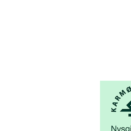
450 72 472
Adresse
Åsebøvegen 2b
4250 Kopervik