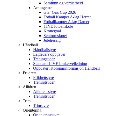
Samfunn og verdiarbeid
Arrangement
Gla` Gris Cup 2026
Fotball Kamper A-lag Herrer
Fotballkamper A-lag Damer
TINE fotballskole
Kronegoal
Sentrumsløpet
Juletresalg
Håndball
Håndballstyre
Lagleders oppgaver
Treningstider
Standard LIVE brukerveiledning
Oppdatert Koronarinformasjon Håndball
Friidrett
Friidrettstyre
Treningstider
Allidrett
Allidrettsstyre
Treningstider
Trim
Trimstyre
Orientering
Orienteringstyre