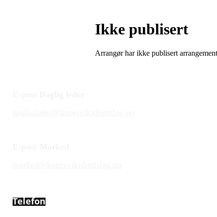
Ikke publisert
Arrangør har ikke publisert arrangemente
E-post Daglig leder
dagligleder@kopervikidrettslag.no
E-post Marked
marked@kopervikidrettslag.no
Telefon