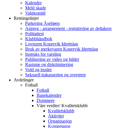
Kalender
Meld skade
Valgkomitè
Retningslinjer
Parkering Åsebøen
Appreg - arrangement - registrering av deltakere
Politiattest
Klubbhåndbok
Lovnorm Kopervik Idrettslag
Bruk av merkevaren Kopervik Idrettslag
Instruks for varsling
Publisering av video og bilder
Rasisme og diskriminering
Vold og trusler
Seksuell trakassering og overgrep
Avdelinger
Fotball
Fotball
Banekalender
Dommere
Våre verdier/ Kvalitetsklubb
Kvalitetsklubb
Aktivitet
Organisasjon
Kompetanse