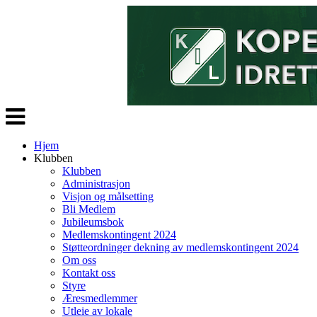
Veksle
navigasjon
Hjem
Klubben
Klubben
Administrasjon
Visjon og målsetting
Bli Medlem
Jubileumsbok
Medlemskontingent 2024
Støtteordninger dekning av medlemskontingent 2024
Om oss
Kontakt oss
Styre
Æresmedlemmer
Utleie av lokale