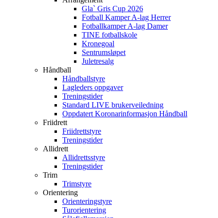
Gla` Gris Cup 2026
Fotball Kamper A-lag Herrer
Fotballkamper A-lag Damer
TINE fotballskole
Kronegoal
Sentrumsløpet
Juletresalg
Håndball
Håndballstyre
Lagleders oppgaver
Treningstider
Standard LIVE brukerveiledning
Oppdatert Koronarinformasjon Håndball
Friidrett
Friidrettstyre
Treningstider
Allidrett
Allidrettsstyre
Treningstider
Trim
Trimstyre
Orientering
Orienteringstyre
Turorientering