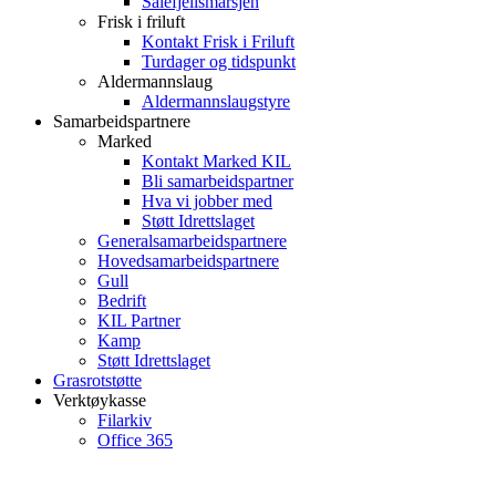
Sålefjellsmarsjen
Frisk i friluft
Kontakt Frisk i Friluft
Turdager og tidspunkt
Aldermannslaug
Aldermannslaugstyre
Samarbeidspartnere
Marked
Kontakt Marked KIL
Bli samarbeidspartner
Hva vi jobber med
Støtt Idrettslaget
Generalsamarbeidspartnere
Hovedsamarbeidspartnere
Gull
Bedrift
KIL Partner
Kamp
Støtt Idrettslaget
Grasrotstøtte
Verktøykasse
Filarkiv
Office 365