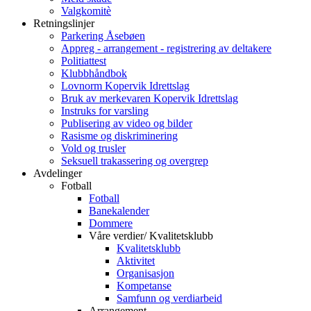
Valgkomitè
Retningslinjer
Parkering Åsebøen
Appreg - arrangement - registrering av deltakere
Politiattest
Klubbhåndbok
Lovnorm Kopervik Idrettslag
Bruk av merkevaren Kopervik Idrettslag
Instruks for varsling
Publisering av video og bilder
Rasisme og diskriminering
Vold og trusler
Seksuell trakassering og overgrep
Avdelinger
Fotball
Fotball
Banekalender
Dommere
Våre verdier/ Kvalitetsklubb
Kvalitetsklubb
Aktivitet
Organisasjon
Kompetanse
Samfunn og verdiarbeid
Arrangement