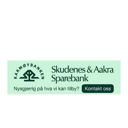
Åsebøvegen 2b
4250 Kopervik