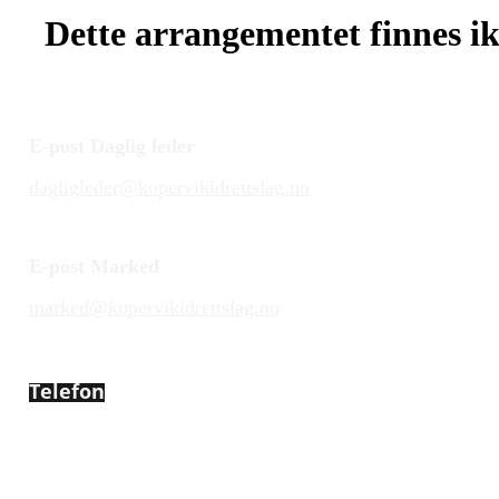
Dette arrangementet finnes ikk
E-post Daglig leder
dagligleder@kopervikidrettslag.no
E-post Marked
marked@kopervikidrettslag.no
Telefon
450 72 472
Adresse