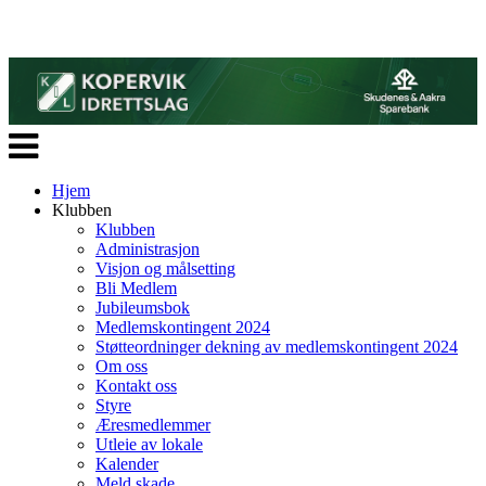
Veksle
navigasjon
Hjem
Klubben
Klubben
Administrasjon
Visjon og målsetting
Bli Medlem
Jubileumsbok
Medlemskontingent 2024
Støtteordninger dekning av medlemskontingent 2024
Om oss
Kontakt oss
Styre
Æresmedlemmer
Utleie av lokale
Kalender
Meld skade