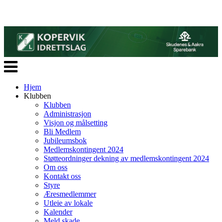
Veksle
navigasjon
Hjem
Klubben
Klubben
Administrasjon
Visjon og målsetting
Bli Medlem
Jubileumsbok
Medlemskontingent 2024
Støtteordninger dekning av medlemskontingent 2024
Om oss
Kontakt oss
Styre
Æresmedlemmer
Utleie av lokale
Kalender
Meld skade