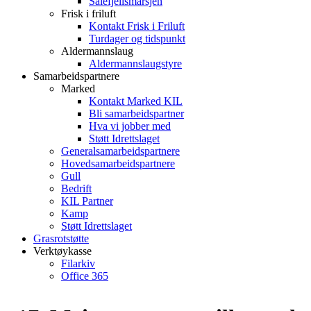
Sålefjellsmarsjen
Frisk i friluft
Kontakt Frisk i Friluft
Turdager og tidspunkt
Aldermannslaug
Aldermannslaugstyre
Samarbeidspartnere
Marked
Kontakt Marked KIL
Bli samarbeidspartner
Hva vi jobber med
Støtt Idrettslaget
Generalsamarbeidspartnere
Hovedsamarbeidspartnere
Gull
Bedrift
KIL Partner
Kamp
Støtt Idrettslaget
Grasrotstøtte
Verktøykasse
Filarkiv
Office 365