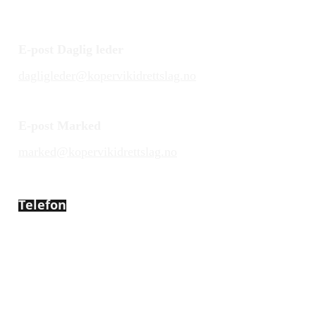
E-post Daglig leder
dagligleder@kopervikidrettslag.no
E-post Marked
marked@kopervikidrettslag.no
Telefon
450 72 472
Adresse
Åsebøvegen 2b