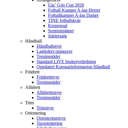
Gla` Gris Cup 2026
Fotball Kamper A-lag Herrer
Fotballkamper A-lag Damer
TINE fotballskole
Kronegoal
Sentrumsløpet
Juletresalg
Håndball
Håndballstyre
Lagleders oppgaver
Treningstider
Standard LIVE brukerveiledning
Oppdatert Koronarinformasjon Håndball
Friidrett
Friidrettstyre
Treningstider
Allidrett
Allidrettsstyre
Treningstider
Trim
Trimstyre
Orientering
Orienteringstyre
Turorientering