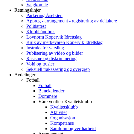
Valgkomitè
Retningslinjer
Parkering Åsebøen
Appreg - arrangement - registrering av deltakere
Politiattest
Klubbhåndbok
Lovnorm Kopervik Idrettslag
Bruk av merkevaren Kopervik Idrettslag
Instruks for varsling
Publisering av video og bilder
Rasisme og diskriminering
Vold og trusler
Seksuell trakassering og overgrep
Avdelinger
Fotball
Fotball
Banekalender
Dommere
Våre verdier/ Kvalitetsklubb
Kvalitetsklubb
Aktivitet
Organisasjon
Kompetanse
Samfunn og verdiarbeid
Arrangement