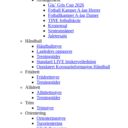
Gla` Gris Cup 2026
Fotball Kamper A-lag Herrer
Fotballkamper A-lag Damer
TINE fotballskole
Kronegoal
Sentrumsløpet
Juletresalg
Håndball
Håndballstyre
Lagleders oppgaver
Treningstider
Standard LIVE brukerveiledning
Oppdatert Koronarinformasjon Håndball
Friidrett
Friidrettstyre
Treningstider
Allidrett
Allidrettsstyre
Treningstider
Trim
Trimstyre
Orientering
Orienteringstyre
Turorientering