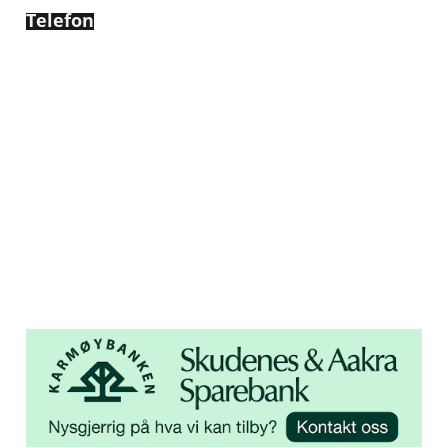
Telefon
450 72 472
Adresse
Åsebøvegen 2b
4250 Kopervik