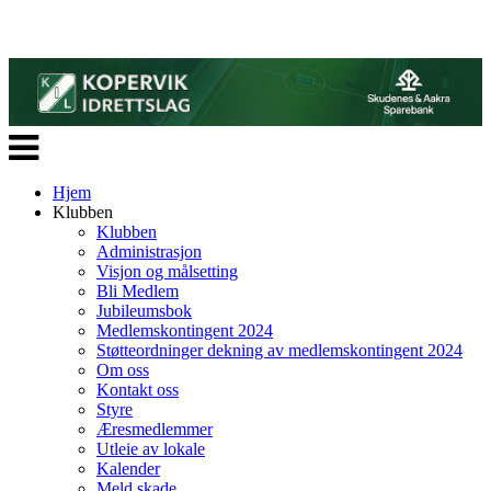
Veksle
navigasjon
Hjem
Klubben
Klubben
Administrasjon
Visjon og målsetting
Bli Medlem
Jubileumsbok
Medlemskontingent 2024
Støtteordninger dekning av medlemskontingent 2024
Om oss
Kontakt oss
Styre
Æresmedlemmer
Utleie av lokale
Kalender
Meld skade