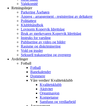
Valgkomitè
Retningslinjer
Parkering Åsebøen
Appreg - arrangement - registrering av deltakere
Politiattest
Klubbhåndbok
Lovnorm Kopervik Idrettslag
Bruk av merkevaren Kopervik Idrettslag
Instruks for varsling
Publisering av video og bilder
Rasisme og diskriminering
Vold og trusler
Seksuell trakassering og overgrep
Avdelinger
Fotball
Fotball
Banekalender
Dommere
Våre verdier/ Kvalitetsklubb
Kvalitetsklubb
Aktivitet
Organisasjon
Kompetanse
Samfunn og verdiarbeid
Arrangement