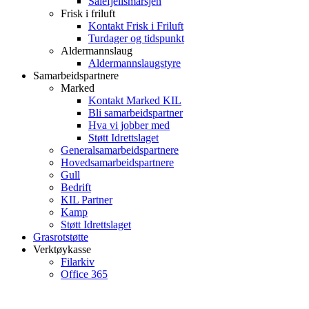
Sålefjellsmarsjen
Frisk i friluft
Kontakt Frisk i Friluft
Turdager og tidspunkt
Aldermannslaug
Aldermannslaugstyre
Samarbeidspartnere
Marked
Kontakt Marked KIL
Bli samarbeidspartner
Hva vi jobber med
Støtt Idrettslaget
Generalsamarbeidspartnere
Hovedsamarbeidspartnere
Gull
Bedrift
KIL Partner
Kamp
Støtt Idrettslaget
Grasrotstøtte
Verktøykasse
Filarkiv
Office 365