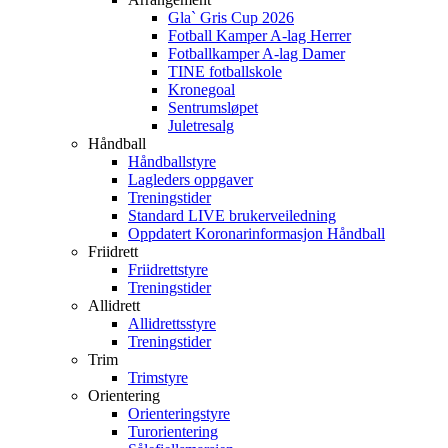
Gla` Gris Cup 2026
Fotball Kamper A-lag Herrer
Fotballkamper A-lag Damer
TINE fotballskole
Kronegoal
Sentrumsløpet
Juletresalg
Håndball
Håndballstyre
Lagleders oppgaver
Treningstider
Standard LIVE brukerveiledning
Oppdatert Koronarinformasjon Håndball
Friidrett
Friidrettstyre
Treningstider
Allidrett
Allidrettsstyre
Treningstider
Trim
Trimstyre
Orientering
Orienteringstyre
Turorientering