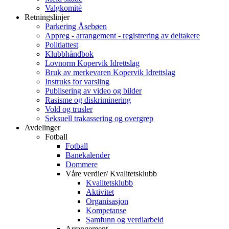
Valgkomitè
Retningslinjer
Parkering Åsebøen
Appreg - arrangement - registrering av deltakere
Politiattest
Klubbhåndbok
Lovnorm Kopervik Idrettslag
Bruk av merkevaren Kopervik Idrettslag
Instruks for varsling
Publisering av video og bilder
Rasisme og diskriminering
Vold og trusler
Seksuell trakassering og overgrep
Avdelinger
Fotball
Fotball
Banekalender
Dommere
Våre verdier/ Kvalitetsklubb
Kvalitetsklubb
Aktivitet
Organisasjon
Kompetanse
Samfunn og verdiarbeid
Arrangement