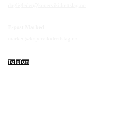
dagligleder@kopervikidrettslag.no
E-post Marked
marked@kopervikidrettslag.no
Telefon
450 72 472
Adresse
Åsebøvegen 2b
4250 Kopervik