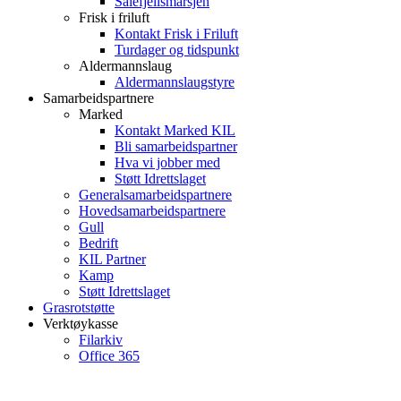
Sålefjellsmarsjen
Frisk i friluft
Kontakt Frisk i Friluft
Turdager og tidspunkt
Aldermannslaug
Aldermannslaugstyre
Samarbeidspartnere
Marked
Kontakt Marked KIL
Bli samarbeidspartner
Hva vi jobber med
Støtt Idrettslaget
Generalsamarbeidspartnere
Hovedsamarbeidspartnere
Gull
Bedrift
KIL Partner
Kamp
Støtt Idrettslaget
Grasrotstøtte
Verktøykasse
Filarkiv
Office 365