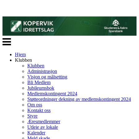
Veksle
navigasjon
Hjem
Klubben
Klubben
Administrasjon
Visjon og målsetting
Bli Medlem
Jubileumsbok
Medlemskontingent 2024
Støtteordninger dekning av medlemskontingent 2024
Om oss
Kontakt oss
Styre
Æresmedlemmer
Utleie av lokale
Kalender
Meld skade