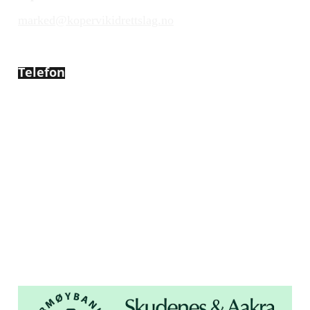
marked@kopervikidrettslag.no
Telefon
450 72 472
Adresse
Åsebøvegen 2b
4250 Kopervik