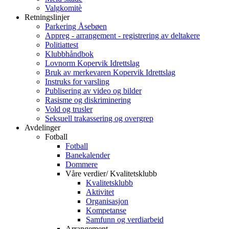
Valgkomitè
Retningslinjer
Parkering Åsebøen
Appreg - arrangement - registrering av deltakere
Politiattest
Klubbhåndbok
Lovnorm Kopervik Idrettslag
Bruk av merkevaren Kopervik Idrettslag
Instruks for varsling
Publisering av video og bilder
Rasisme og diskriminering
Vold og trusler
Seksuell trakassering og overgrep
Avdelinger
Fotball
Fotball
Banekalender
Dommere
Våre verdier/ Kvalitetsklubb
Kvalitetsklubb
Aktivitet
Organisasjon
Kompetanse
Samfunn og verdiarbeid
Arrangement