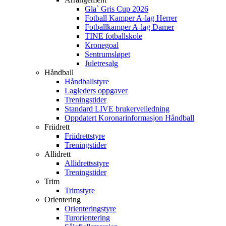
Gla` Gris Cup 2026
Fotball Kamper A-lag Herrer
Fotballkamper A-lag Damer
TINE fotballskole
Kronegoal
Sentrumsløpet
Juletresalg
Håndball
Håndballstyre
Lagleders oppgaver
Treningstider
Standard LIVE brukerveiledning
Oppdatert Koronarinformasjon Håndball
Friidrett
Friidrettstyre
Treningstider
Allidrett
Allidrettsstyre
Treningstider
Trim
Trimstyre
Orientering
Orienteringstyre
Turorientering