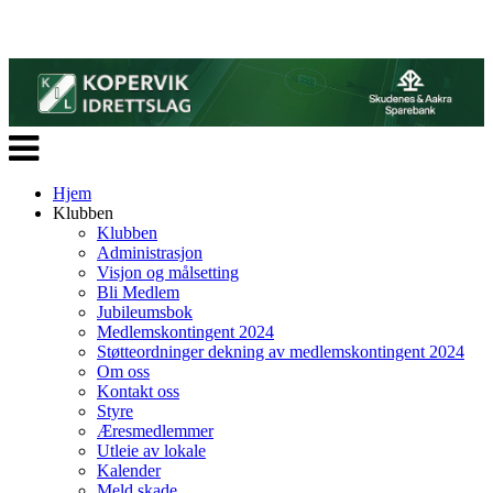
Veksle
navigasjon
Hjem
Klubben
Klubben
Administrasjon
Visjon og målsetting
Bli Medlem
Jubileumsbok
Medlemskontingent 2024
Støtteordninger dekning av medlemskontingent 2024
Om oss
Kontakt oss
Styre
Æresmedlemmer
Utleie av lokale
Kalender
Meld skade