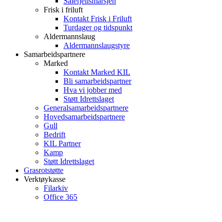
Sålefjellsmarsjen
Frisk i friluft
Kontakt Frisk i Friluft
Turdager og tidspunkt
Aldermannslaug
Aldermannslaugstyre
Samarbeidspartnere
Marked
Kontakt Marked KIL
Bli samarbeidspartner
Hva vi jobber med
Støtt Idrettslaget
Generalsamarbeidspartnere
Hovedsamarbeidspartnere
Gull
Bedrift
KIL Partner
Kamp
Støtt Idrettslaget
Grasrotstøtte
Verktøykasse
Filarkiv
Office 365