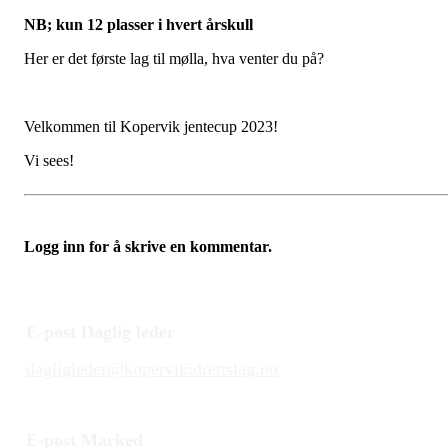
NB; kun 12 plasser i hvert årskull
Her er det første lag til mølla, hva venter du på?
Velkommen til Kopervik jentecup 2023!
Vi sees!
Logg inn for å skrive en kommentar.
E-post Daglig leder
dagligleder@kopervikidrettslag.no
E-post Marked